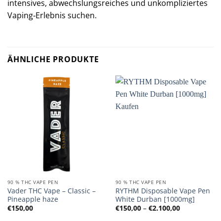
intensives, abwechslungsreiches und unkompliziertes
Vaping‑Erlebnis suchen.
ÄHNLICHE PRODUKTE
90 % THC VAPE PEN
90 % THC VAPE PEN
Vader THC Vape – Classic –
RYTHM Disposable Vape Pen
Pineapple haze
White Durban [1000mg]
Preisspanne
€
150,00
€
150,00
–
€
2.100,00
€150,00
bis