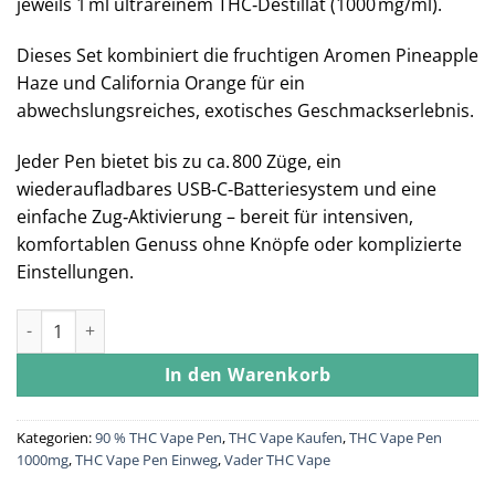
jeweils 1 ml ultrareinem THC‑Destillat (1000 mg/ml).
Dieses Set kombiniert die fruchtigen Aromen Pineapple
Haze und California Orange für ein
abwechslungsreiches, exotisches Geschmackserlebnis.
Jeder Pen bietet bis zu ca. 800 Züge, ein
wiederaufladbares USB‑C‑Batteriesystem und eine
einfache Zug‑Aktivierung – bereit für intensiven,
komfortablen Genuss ohne Knöpfe oder komplizierte
Einstellungen.
Vader THC Vape – Orange Duo Pack Menge
In den Warenkorb
Kategorien:
90 % THC Vape Pen
,
THC Vape Kaufen
,
THC Vape Pen
1000mg
,
THC Vape Pen Einweg
,
Vader THC Vape