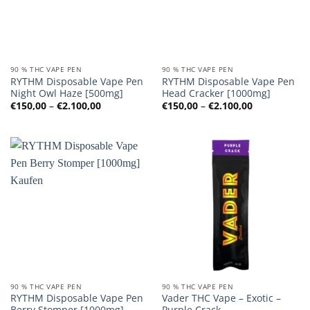
90 % THC VAPE PEN
90 % THC VAPE PEN
RYTHM Disposable Vape Pen
RYTHM Disposable Vape Pen
Night Owl Haze [500mg]
Head Cracker [1000mg]
Preisspanne:
Preisspanne
€
150,00
–
€
2.100,00
€
150,00
–
€
2.100,00
€150,00
€150,00
bis
bis
€2.100,00
€2.100,00
90 % THC VAPE PEN
90 % THC VAPE PEN
RYTHM Disposable Vape Pen
Vader THC Vape – Exotic –
Berry Stomper [1000mg]
Purple Crack