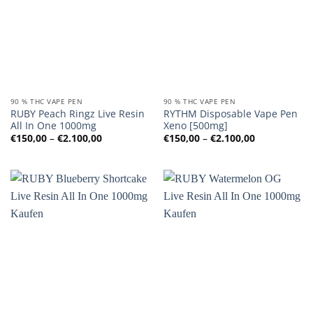
90 % THC VAPE PEN
90 % THC VAPE PEN
RUBY Peach Ringz Live Resin
RYTHM Disposable Vape Pen
All In One 1000mg
Xeno [500mg]
Preisspanne:
Preisspanne
€
150,00
–
€
2.100,00
€
150,00
–
€
2.100,00
€150,00
€150,00
bis
bis
€2.100,00
€2.100,00