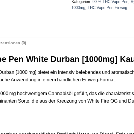
Kategorien:
90 % THC Vape Pen
,
R
1000mg
,
THC Vape Pen Einweg
zensionen (0)
e Pen White Durban [1000mg] Ka
urban [1000 mg] bietet ein intensiv belebendes und aromatisc
nfache Anwendung in einem handlichen Einweg‑Format.
1000 mg hochwertigem Cannabisöl gefüllt, das die charakterist
minanten Sorte, die aus der Kreuzung von White Fire OG und Dur