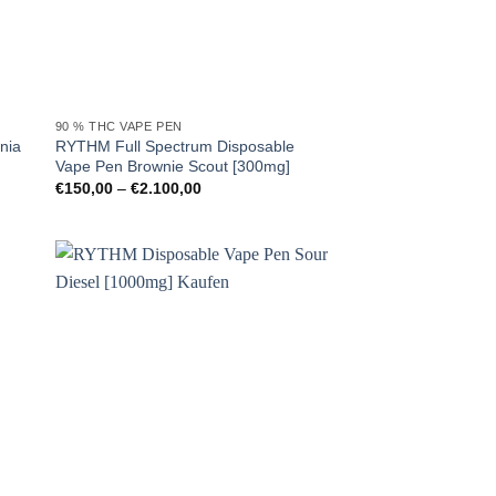
90 % THC VAPE PEN
nia
RYTHM Full Spectrum Disposable
Vape Pen Brownie Scout [300mg]
Preisspanne:
€
150,00
–
€
2.100,00
€150,00
bis
€2.100,00