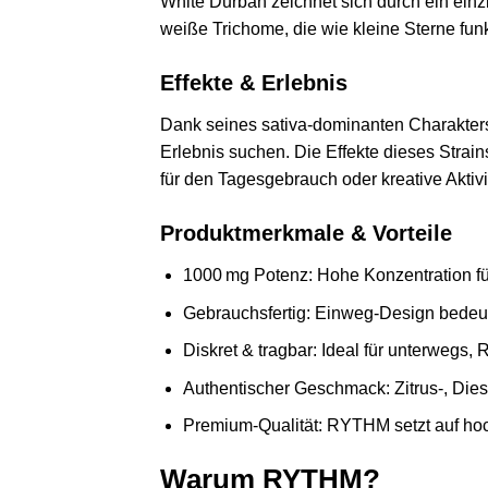
White Durban zeichnet sich durch ein einzi
weiße Trichome, die wie kleine Sterne fun
Effekte & Erlebnis
Dank seines sativa‑dominanten Charakters 
Erlebnis suchen. Die Effekte dieses Strai
für den Tagesgebrauch oder kreative Aktivi
Produktmerkmale & Vorteile
1000 mg Potenz: Hohe Konzentration für 
Gebrauchsfertig: Einweg‑Design bedeut
Diskret & tragbar: Ideal für unterwegs
Authentischer Geschmack: Zitrus‑, Dies
Premium‑Qualität: RYTHM setzt auf hoch
Warum RYTHM?