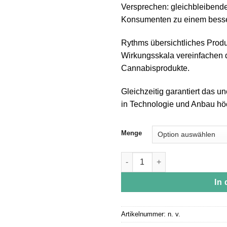
Versprechen: gleichbleibende,
Konsumenten zu einem besse
Rythms übersichtliches Produk
Wirkungsskala vereinfachen d
Cannabisprodukte.
Gleichzeitig garantiert das 
in Technologie und Anbau höc
Menge
RYTHM Disposable Vape Pen W
In
Artikelnummer:
n. v.