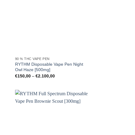
90 % THC VAPE PEN
e
RYTHM Disposable Vape Pen Night
Owl Haze [500mg]
Preisspanne:
€
150,00
–
€
2.100,00
€150,00
bis
€2.100,00