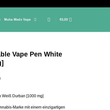
n
Muha Meds Vape
€
0,00
le Vape Pen White
g]
Preisspanne:
0
€150,00
bis
€2.100,00
Weiß Durban [1000 mg]
nnabis-Marke mit einem einzigartigen