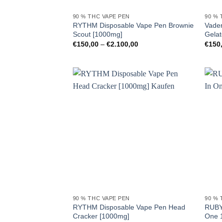
90 % THC VAPE PEN
90 % 
RYTHM Disposable Vape Pen Brownie
Vader
Scout [1000mg]
Gelat
Preisspanne:
€
150,00
–
€
2.100,00
€
150
€150,00
bis
€2.100,00
90 % THC VAPE PEN
90 % 
RYTHM Disposable Vape Pen Head
RUBY 
Cracker [1000mg]
One 