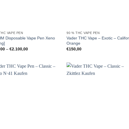
THC VAPE PEN
90 % THC VAPE PEN
M Disposable Vape Pen Xeno
Vader THC Vape – Exotic – Califor
mg]
Orange
Preisspanne:
,00
–
€
2.100,00
€
150,00
€150,00
bis
€2.100,00