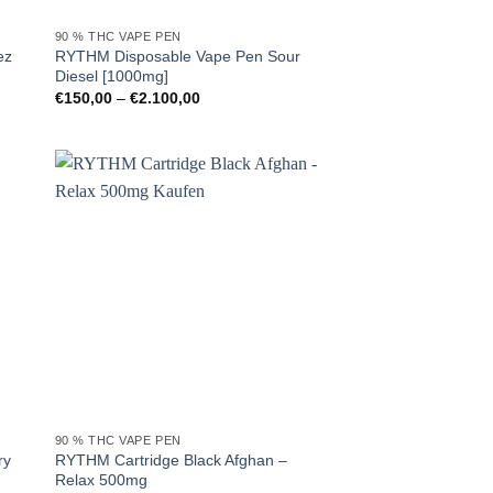
90 % THC VAPE PEN
RYTHM Disposable Vape Pen Sour
ez
Diesel [1000mg]
Preisspanne:
€
150,00
–
€
2.100,00
€150,00
bis
€2.100,00
90 % THC VAPE PEN
ry
RYTHM Cartridge Black Afghan –
Relax 500mg