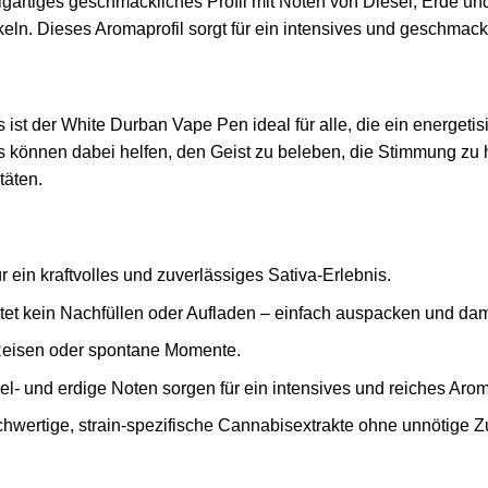
gartiges geschmackliches Profil mit Noten von Diesel, Erde und 
keln. Dieses Aromaprofil sorgt für ein intensives und geschmac
ist der White Durban Vape Pen ideal für alle, die ein energetis
ns können dabei helfen, den Geist zu beleben, die Stimmung zu
täten.
ein kraftvolles und zuverlässiges Sativa‑Erlebnis.
et kein Nachfüllen oder Aufladen – einfach auspacken und da
, Reisen oder spontane Momente.
el‑ und erdige Noten sorgen für ein intensives und reiches Aro
wertige, strain‑spezifische Cannabisextrakte ohne unnötige Zu