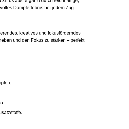
Zitrus aus, ergänzt durch reichhaltige,
kvolles Dampferlebnis bei jedem Zug.
ierendes, kreatives und fokusförderndes
 heben und den Fokus zu stärken – perfekt
mpfen.
ma.
satzstoffe.