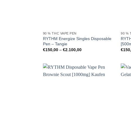
90 % THC VAPE PEN
90 % 
RYTHM Energize Singles Disposable
RYTH
Pen – Tangie
[500
Preisspanne:
€
150,00
–
€
2.100,00
€
150
€150,00
bis
€2.100,00