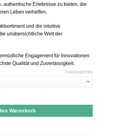
 authentische Erlebnisse zu bieten, die
ren Leben verhelfen.
tsortiment und die intuitive
ie unübersichtliche Welt der
unermüdliche Engagement für Innovationen
hste Qualität und Zuverlässigkeit.
ZURÜCKSETZEN
hite Durban [1000mg] Menge
 den Warenkorb