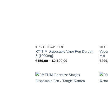
90 % THC VAPE PEN
90 % 
RYTHM Disposable Vape Pen Durban
Vader
Z [1000mg]
Mix
Preisspanne:
€
150,00
–
€
2.100,00
€
299
€150,00
bis
€2.100,00