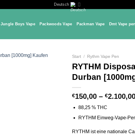
Deutsch
Jungle Boys Vape
Packwoods Vape
Packman Vape
Dmt Vape pe
Start
/
Rythm Vape Pen
RYTHM Disposab
Durban [1000m
150,00
–
2.100,0
€
€
88,25 % THC
RYTHM Einweg-Vape-Pen 
RYTHM ist eine nationale Ca