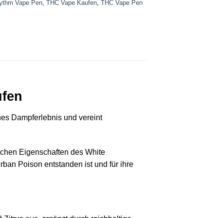
ythm Vape Pen
,
THC Vape Kaufen
,
THC Vape Pen
ufen
hes Dampferlebnis und vereint
ischen Eigenschaften des White
ban Poison entstanden ist und für ihre