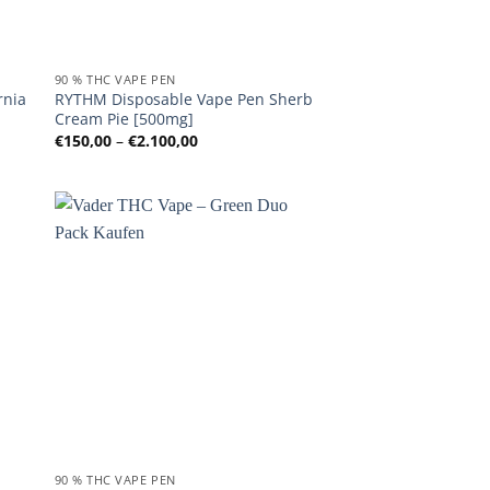
90 % THC VAPE PEN
rnia
RYTHM Disposable Vape Pen Sherb
Cream Pie [500mg]
Preisspanne:
€
150,00
–
€
2.100,00
€150,00
bis
€2.100,00
90 % THC VAPE PEN