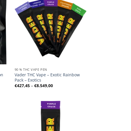
90 % THC VAPE PEN
on
Vader THC Vape – Exotic Rainbow
Pack – Exotics
Preisspanne:
€
427,45
–
€
8.549,00
€427,45
bis
€8.549,00