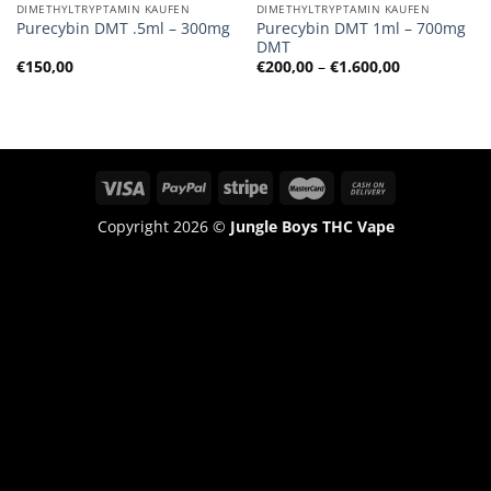
DIMETHYLTRYPTAMIN KAUFEN
DIMETHYLTRYPTAMIN KAUFEN
Purecybin DMT 1ml – 700mg
Purecybin DMT .5ml – 300mg
DMT
Preisspanne
€
150,00
€
200,00
–
€
1.600,00
€200,00
bis
€1.600,00
Copyright 2026 ©
Jungle Boys THC Vape