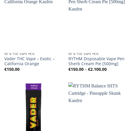
90 % THC VAPE PEN
90 % THC VAPE PEN
Vader THC Vape – Exotic –
RYTHM Disposable Vape Pen
California Orange
Sherb Cream Pie [500mg]
Preisspanne
€
150,00
€
150,00
–
€
2.100,00
€150,00
bis
€2.100,00