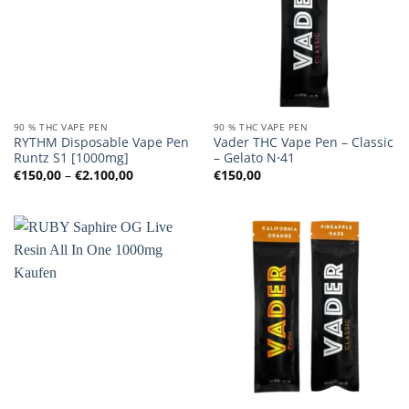
90 % THC VAPE PEN
90 % THC VAPE PEN
RYTHM Disposable Vape Pen
Vader THC Vape Pen – Classic
Runtz S1 [1000mg]
– Gelato N⋅41
Preisspanne:
€
150,00
–
€
2.100,00
€
150,00
€150,00
bis
€2.100,00