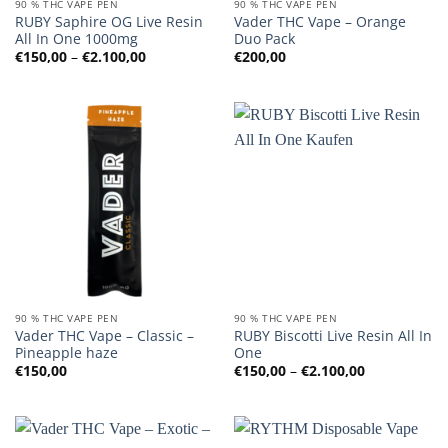
90 % THC VAPE PEN
90 % THC VAPE PEN
RUBY Saphire OG Live Resin
Vader THC Vape – Orange
All In One 1000mg
Duo Pack
Preisspanne:
€
150,00
–
€
2.100,00
€
200,00
€150,00
bis
€2.100,00
90 % THC VAPE PEN
90 % THC VAPE PEN
Vader THC Vape – Classic –
RUBY Biscotti Live Resin All In
Pineapple haze
One
Preisspanne
€
150,00
€
150,00
–
€
2.100,00
€150,00
bis
€2.100,00