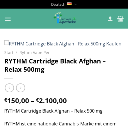
Zum
Deutsch
Inhalt
springen
Start
/
Rythm Vape Pen
RYTHM Cartridge Black Afghan –
Relax 500mg
Preisspanne:
150,00
–
2.100,00
€
€
€150,00
RYTHM Cartridge Black Afghan – Relax 500 mg
bis
€2.100,00
RYTHM ist eine nationale Cannabis-Marke mit einem