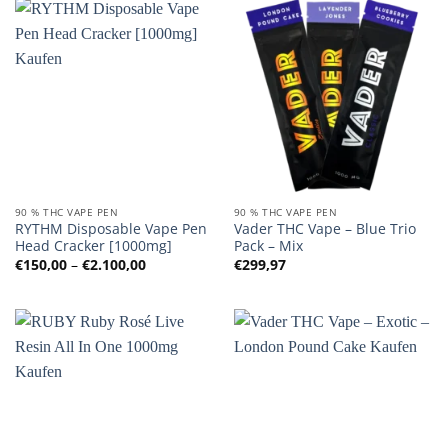
90 % THC VAPE PEN
90 % THC VAPE PEN
RYTHM Disposable Vape Pen
Vader THC Vape – Blue Trio
Head Cracker [1000mg]
Pack – Mix
Preisspanne:
€
150,00
–
€
2.100,00
€
299,97
€150,00
bis
€2.100,00