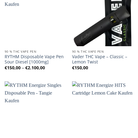
90 % THC VAPE PEN
90 % THC VAPE PEN
RYTHM Disposable Vape Pen
Vader THC Vape – Classic –
Sour Diesel [1000mg]
Lemon Twist
Preisspanne:
€
150,00
–
€
2.100,00
€
150,00
€150,00
bis
€2.100,00