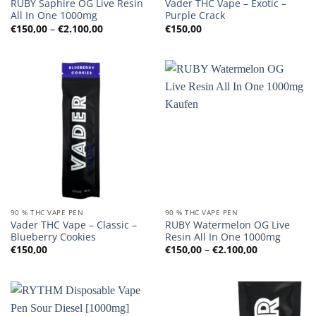
RUBY Saphire OG Live Resin
Vader THC Vape – Exotic –
All In One 1000mg
Purple Crack
Preisspanne:
€
150,00
–
€
2.100,00
€
150,00
€150,00
bis
€2.100,00
90 % THC VAPE PEN
90 % THC VAPE PEN
Vader THC Vape – Classic –
RUBY Watermelon OG Live
Blueberry Cookies
Resin All In One 1000mg
Preisspanne
€
150,00
€
150,00
–
€
2.100,00
€150,00
bis
€2.100,00