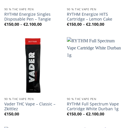
90 % THC VAPE PEN
90 % THC VAPE PEN
RYTHM Energize Singles
RYTHM Energize HITS
Disposable Pen – Tangie
Cartridge – Lemon Cake
Preisspanne:
Preisspanne
€
150,00
–
€
2.100,00
€
150,00
–
€
2.100,00
€150,00
€150,00
bis
bis
€2.100,00
€2.100,00
90 % THC VAPE PEN
90 % THC VAPE PEN
Vader THC Vape – Classic –
RYTHM Full Spectrum Vape
Zkittlez
Cartridge White Durban 1g
Preisspanne
€
150,00
€
150,00
–
€
2.100,00
€150,00
bis
€2.100,00