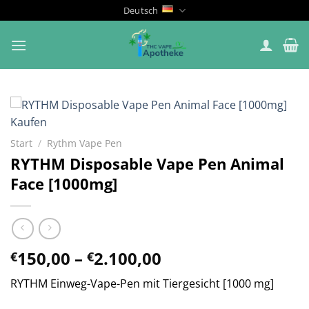
Zum
Deutsch
Inhalt
springen
Start
/
Rythm Vape Pen
RYTHM Disposable Vape Pen Animal
Face [1000mg]
Preisspanne:
150,00
–
2.100,00
€
€
€150,00
RYTHM Einweg-Vape-Pen mit Tiergesicht [1000 mg]
bis
€2.100,00