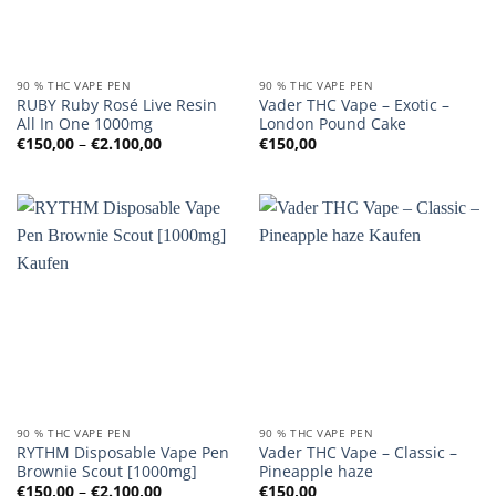
90 % THC VAPE PEN
90 % THC VAPE PEN
RUBY Ruby Rosé Live Resin
Vader THC Vape – Exotic –
All In One 1000mg
London Pound Cake
Preisspanne:
€
150,00
–
€
2.100,00
€
150,00
€150,00
bis
€2.100,00
90 % THC VAPE PEN
90 % THC VAPE PEN
RYTHM Disposable Vape Pen
Vader THC Vape – Classic –
Brownie Scout [1000mg]
Pineapple haze
Preisspanne:
€
150,00
–
€
2.100,00
€
150,00