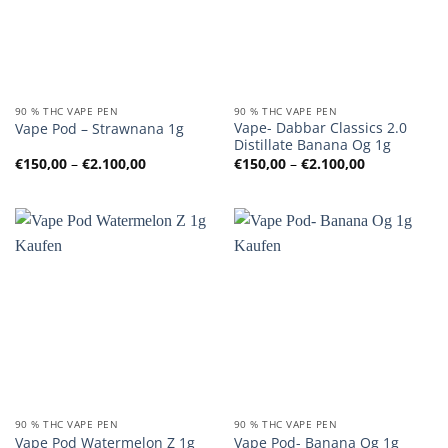
90 % THC VAPE PEN
90 % THC VAPE PEN
Vape- Dabbar Classics 2.0
Vape Pod – Strawnana 1g
Distillate Banana Og 1g
Preisspanne:
Preisspanne
€
150,00
–
€
2.100,00
€
150,00
–
€
2.100,00
€150,00
€150,00
bis
bis
€2.100,00
€2.100,00
90 % THC VAPE PEN
90 % THC VAPE PEN
Vape Pod Watermelon Z 1g
Vape Pod- Banana Og 1g