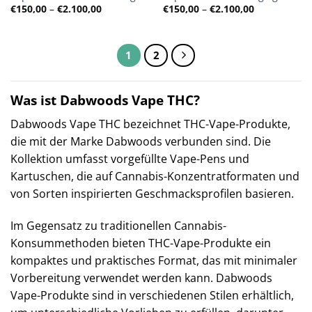
Preisspanne:
Preisspanne
€
150,00
–
€
2.100,00
€
150,00
–
€
2.100,00
€150,00
€150,00
bis
bis
€2.100,00
€2.100,00
1
2
Was ist Dabwoods Vape THC?
Dabwoods Vape THC bezeichnet THC-Vape-Produkte,
die mit der Marke Dabwoods verbunden sind. Die
Kollektion umfasst vorgefüllte Vape-Pens und
Kartuschen, die auf Cannabis-Konzentratformaten und
von Sorten inspirierten Geschmacksprofilen basieren.
Im Gegensatz zu traditionellen Cannabis-
Konsummethoden bieten THC-Vape-Produkte ein
kompaktes und praktisches Format, das mit minimaler
Vorbereitung verwendet werden kann. Dabwoods
Vape-Produkte sind in verschiedenen Stilen erhältlich,