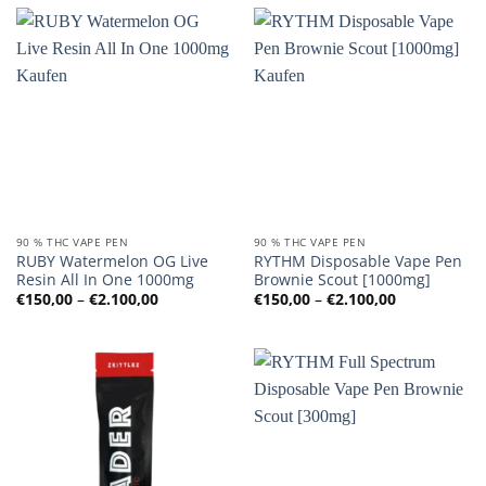
90 % THC VAPE PEN
90 % THC VAPE PEN
RUBY Watermelon OG Live
RYTHM Disposable Vape Pen
Resin All In One 1000mg
Brownie Scout [1000mg]
Preisspanne:
Preisspanne
€
150,00
–
€
2.100,00
€
150,00
–
€
2.100,00
€150,00
€150,00
bis
bis
€2.100,00
€2.100,00