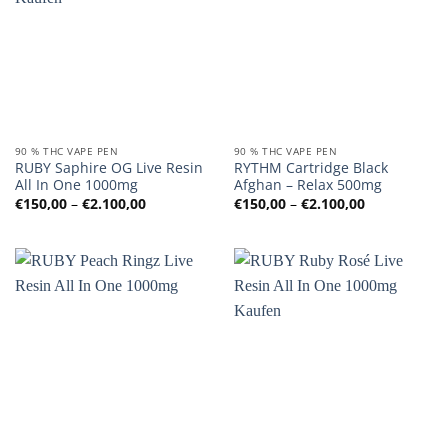
90 % THC VAPE PEN
90 % THC VAPE PEN
RUBY Saphire OG Live Resin
RYTHM Cartridge Black
All In One 1000mg
Afghan – Relax 500mg
Preisspanne:
Preisspanne
€
150,00
–
€
2.100,00
€
150,00
–
€
2.100,00
€150,00
€150,00
bis
bis
€2.100,00
€2.100,00