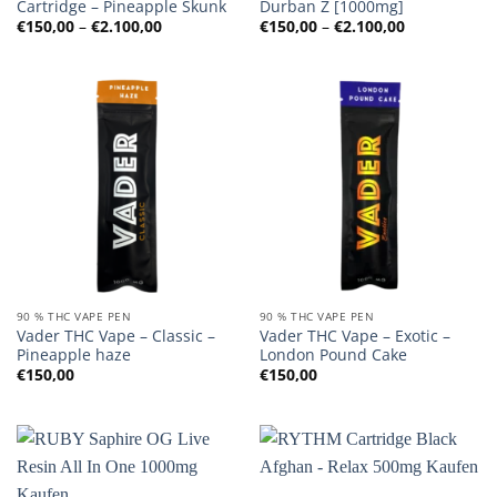
Cartridge – Pineapple Skunk
Durban Z [1000mg]
Preisspanne:
Preisspanne
€
150,00
–
€
2.100,00
€
150,00
–
€
2.100,00
€150,00
€150,00
bis
bis
€2.100,00
€2.100,00
90 % THC VAPE PEN
90 % THC VAPE PEN
Vader THC Vape – Classic –
Vader THC Vape – Exotic –
Pineapple haze
London Pound Cake
€
150,00
€
150,00