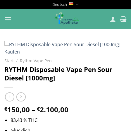
Zum
Deutsch
Inhalt
springen
Start
/
Rythm Vape Pen
RYTHM Disposable Vape Pen Sour
Diesel [1000mg]
Preisspanne:
150,00
–
2.100,00
€
€
€150,00
83,43 % THC
bis
€2.100,00
Glücklich