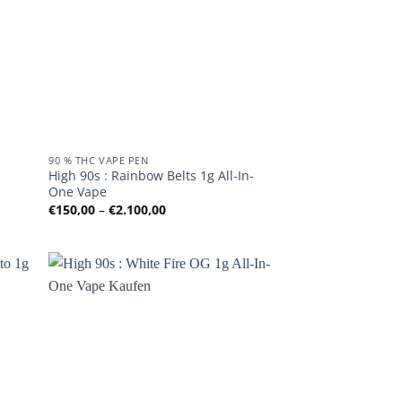
90 % THC VAPE PEN
High 90s : Rainbow Belts 1g All-In-
One Vape
:
Preisspanne:
€
150,00
–
€
2.100,00
€150,00
bis
€2.100,00