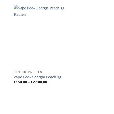
€2.100,00
90 % THC VAPE PEN
Vape Pod- Georgia Peach 1g
:
Preisspanne:
€
150,00
–
€
2.100,00
€150,00
bis
€2.100,00