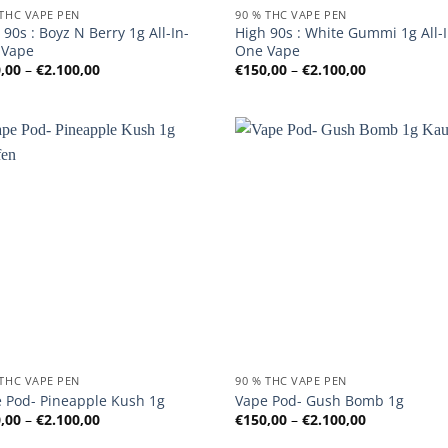
 THC VAPE PEN
90 % THC VAPE PEN
 90s : Boyz N Berry 1g All-In-
High 90s : White Gummi 1g All-I
 Vape
One Vape
Preisspanne:
Preisspanne
,00
–
€
2.100,00
€
150,00
–
€
2.100,00
€150,00
€150,00
bis
bis
€2.100,00
€2.100,00
 THC VAPE PEN
90 % THC VAPE PEN
 Pod- Pineapple Kush 1g
Vape Pod- Gush Bomb 1g
Preisspanne:
Preisspanne
,00
–
€
2.100,00
€
150,00
–
€
2.100,00
€150,00
€150,00
bis
bis