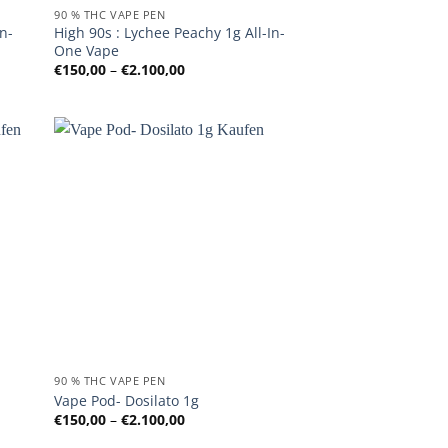
90 % THC VAPE PEN
n-
High 90s : Lychee Peachy 1g All-In-
One Vape
:
Preisspanne:
€
150,00
–
€
2.100,00
€150,00
bis
€2.100,00
90 % THC VAPE PEN
Vape Pod- Dosilato 1g
:
Preisspanne:
€
150,00
–
€
2.100,00
€150,00
bis