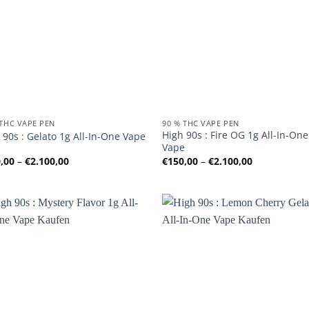
 THC VAPE PEN
90 % THC VAPE PEN
High 90s : Fire OG 1g All-In-One
 90s : Gelato 1g All-In-One Vape
Vape
Preisspanne:
Preisspanne
,00
–
€
2.100,00
€
150,00
–
€
2.100,00
€150,00
€150,00
bis
bis
€2.100,00
€2.100,00