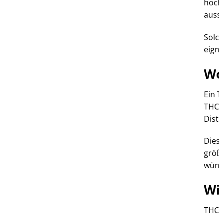
hoch
auss
Solc
eign
Wo
Ein 
THC
Dist
Die
grö
wün
Wi
THC-