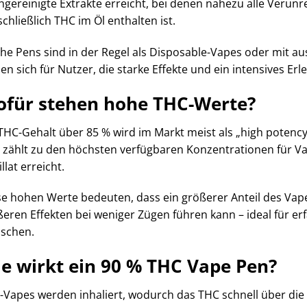
gereinigte Extrakte erreicht, bei denen nahezu alle Verunr
chließlich THC im Öl enthalten ist.
he Pens sind in der Regel als Disposable-Vapes oder mit au
en sich für Nutzer, die starke Effekte und ein intensives Er
für stehen hohe THC-Werte?
THC-Gehalt über 85 % wird im Markt meist als „high potency
 zählt zu den höchsten verfügbaren Konzentrationen für Vap
illat erreicht.
se hohen Werte bedeuten, dass ein größerer Anteil des Vape
ßeren Effekten bei weniger Zügen führen kann – ideal für e
schen.
e wirkt ein 90 % THC Vape Pen?
Vapes werden inhaliert, wodurch das THC schnell über die L