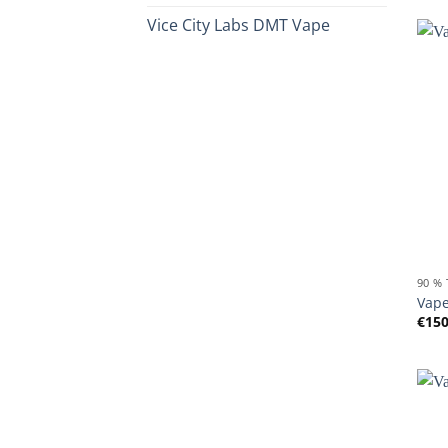
Vice City Labs DMT Vape
90 %
Vape
€
150