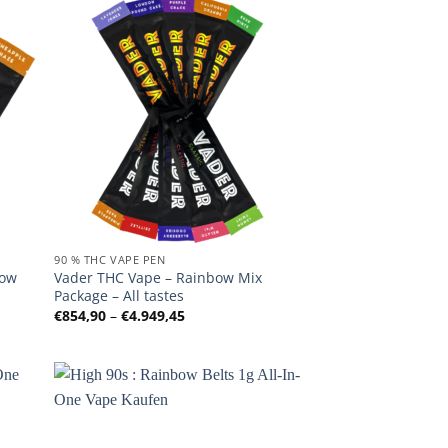
90 % THC VAPE PEN
bow
Vader THC Vape – Rainbow Mix
Package – All tastes
:
Preisspanne:
€
854,90
–
€
4.949,45
€854,90
bis
€4.949,45