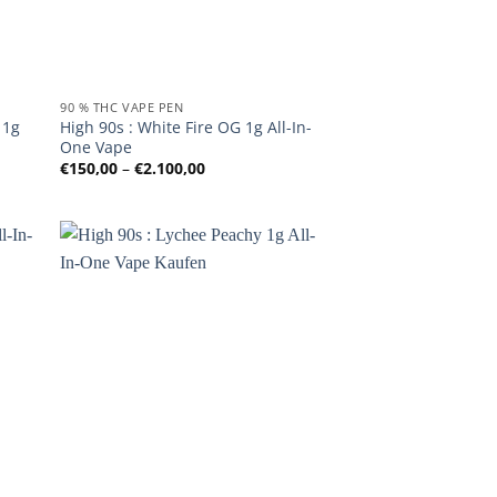
90 % THC VAPE PEN
 1g
High 90s : White Fire OG 1g All-In-
One Vape
:
Preisspanne:
€
150,00
–
€
2.100,00
€150,00
bis
€2.100,00