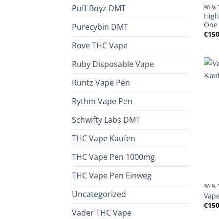
Puff Boyz DMT
90 %
High
One
Purecybin DMT
€
150
Rove THC Vape
Ruby Disposable Vape
Runtz Vape Pen
Rythm Vape Pen
Schwifty Labs DMT
THC Vape Kaufen
THC Vape Pen 1000mg
THC Vape Pen Einweg
90 %
Uncategorized
Vape
€
150
Vader THC Vape