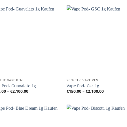
€2.100,00
€2.100,00
 THC VAPE PEN
90 % THC VAPE PEN
 Pod- Guavalato 1g
Vape Pod- Gsc 1g
Preisspanne:
Preisspanne
,00
–
€
2.100,00
€
150,00
–
€
2.100,00
€150,00
€150,00
bis
bis
€2.100,00
€2.100,00