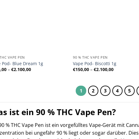
 THC VAPE PEN
90 % THC VAPE PEN
 Pod- Blue Dream 1g
Vape Pod- Biscotti 1g
Preisspanne:
Preisspanne
,00
–
€
2.100,00
€
150,00
–
€
2.100,00
€150,00
€150,00
bis
bis
€2.100,00
€2.100,00
1
2
3
4
5
s ist ein 90 % THC Vape Pen?
90 % THC Vape Pen ist ein vorgefülltes Vape-Gerät mit Cann
entration bei ungefähr 90 % liegt oder sogar darüber. Dies