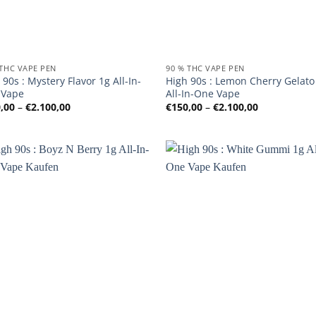
 THC VAPE PEN
90 % THC VAPE PEN
 90s : Mystery Flavor 1g All-In-
High 90s : Lemon Cherry Gelato
 Vape
All-In-One Vape
Preisspanne:
Preisspanne
,00
–
€
2.100,00
€
150,00
–
€
2.100,00
€150,00
€150,00
bis
bis
€2.100,00
€2.100,00