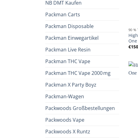
NB DMT Kaufen
Packman Carts
Packman Disposable
90 %
High
Packman Einwegartikel
One
€
150
Packman Live Resin
Packman THC Vape
Packman THC Vape 2000 mg
Packman X Party Boyz
Packman-Wagen
Packwoods Großbestellungen
Packwoods Vape
Packwoods X Runtz