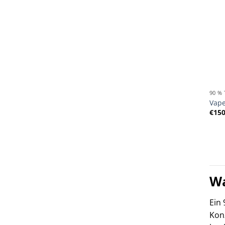
90 %
Vape
€
150
Wa
Ein 
Konz