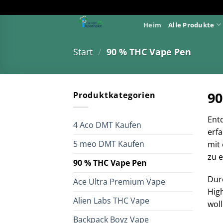
Zum
Inhalt
Heim
Alle Produkte
springen
Start
/
90 % THC Vape Pen
90
Produktkategorien
Ent
4 Aco DMT Kaufen
erfa
5 meo DMT Kaufen
mit 
zu 
90 % THC Vape Pen
Durc
Ace Ultra Premium Vape
High
Alien Labs THC Vape
woll
Backpack Boyz Vape