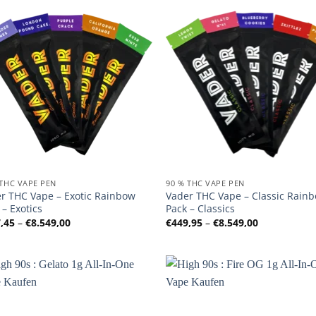
 THC VAPE PEN
90 % THC VAPE PEN
r THC Vape – Exotic Rainbow
Vader THC Vape – Classic Rain
 – Exotics
Pack – Classics
Preisspanne:
Preisspanne
,45
–
€
8.549,00
€
449,95
–
€
8.549,00
€427,45
€449,95
bis
bis
€8.549,00
€8.549,00