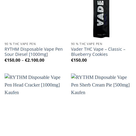
90 % THC VAPE PEN
90 % THC VAPE PEN
RYTHM Disposable Vape Pen
Vader THC Vape – Classic –
Sour Diesel [1000mg]
Blueberry Cookies
Preisspanne:
€
150,00
–
€
2.100,00
€
150,00
€150,00
bis
€2.100,00