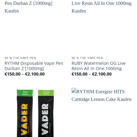
90 % THC VAPE PEN
90 % THC VAPE PEN
RYTHM Disposable Vape Pen
RUBY Watermelon OG Live
Durban Z [1000mg]
Resin All In One 1000mg
Preisspanne:
Preisspanne
€
150,00
–
€
2.100,00
€
150,00
–
€
2.100,00
€150,00
€150,00
bis
bis
€2.100,00
€2.100,00