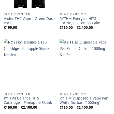
90 % THC VAPE PEN
90 % THC VAPE PEN
Vader THC Vape – Green Duo
RYTHM Energize HITS
Pack
Cartridge – Lemon Cake
Preisspanne
€
199,98
€
150,00
–
€
2.100,00
€150,00
bis
€2.100,00
90 % THC VAPE PEN
90 % THC VAPE PEN
RYTHM Balance HITS
RYTHM Disposable Vape Pen
Cartridge – Pineapple Skunk
White Durban [1000mg]
Preisspanne:
Preisspanne
€
150,00
–
€
2.100,00
€
150,00
–
€
2.100,00
€150,00
€150,00
bis
bis