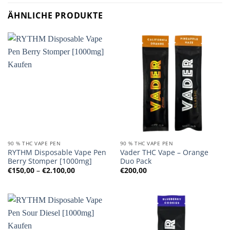
ÄHNLICHE PRODUKTE
90 % THC VAPE PEN
90 % THC VAPE PEN
RYTHM Disposable Vape Pen
Vader THC Vape – Orange
Berry Stomper [1000mg]
Duo Pack
Preisspanne:
€
150,00
–
€
2.100,00
€
200,00
€150,00
bis
€2.100,00