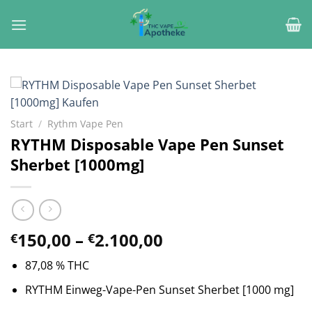
Zum
Inhalt
springen
Start
/
Rythm Vape Pen
RYTHM Disposable Vape Pen Sunset
Sherbet [1000mg]
Preisspanne:
150,00
–
2.100,00
€
€
€150,00
87,08 % THC
bis
€2.100,00
RYTHM Einweg-Vape-Pen Sunset Sherbet [1000 mg]