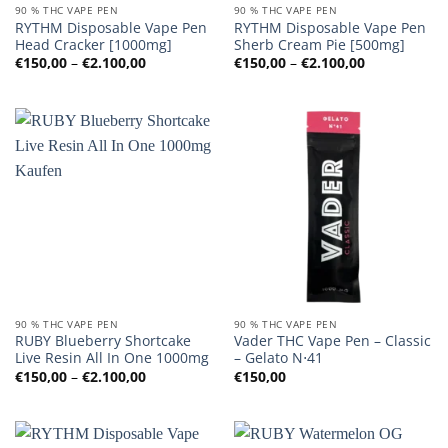
90 % THC VAPE PEN
90 % THC VAPE PEN
RYTHM Disposable Vape Pen
RYTHM Disposable Vape Pen
Head Cracker [1000mg]
Sherb Cream Pie [500mg]
Preisspanne:
Preisspanne
€
150,00
–
€
2.100,00
€
150,00
–
€
2.100,00
€150,00
€150,00
bis
bis
€2.100,00
€2.100,00
90 % THC VAPE PEN
90 % THC VAPE PEN
RUBY Blueberry Shortcake
Vader THC Vape Pen – Classic
Live Resin All In One 1000mg
– Gelato N⋅41
Preisspanne:
€
150,00
–
€
2.100,00
€
150,00
€150,00
bis
€2.100,00