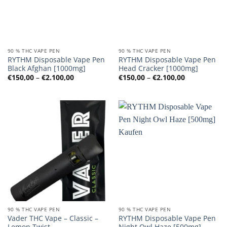
90 % THC VAPE PEN
90 % THC VAPE PEN
RYTHM Disposable Vape Pen
RYTHM Disposable Vape Pen
Black Afghan [1000mg]
Head Cracker [1000mg]
Preisspanne:
Preisspanne
€
150,00
–
€
2.100,00
€
150,00
–
€
2.100,00
€150,00
€150,00
bis
bis
€2.100,00
€2.100,00
90 % THC VAPE PEN
90 % THC VAPE PEN
Vader THC Vape – Classic –
RYTHM Disposable Vape Pen
Lemon Twist
Night Owl Haze [500mg]