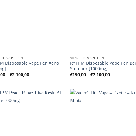
THC VAPE PEN
90 % THC VAPE PEN
M Disposable Vape Pen Xeno
RYTHM Disposable Vape Pen Be
mg]
Stomper [1000mg]
Preisspanne:
Preisspanne
,00
–
€
2.100,00
€
150,00
–
€
2.100,00
€150,00
€150,00
bis
bis
€2.100,00
€2.100,00