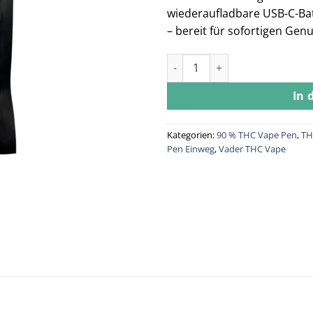
wiederaufladbare USB-C-Bat
– bereit für sofortigen Gen
Vader THC Vape – Classic – Zk
In 
Kategorien:
90 % THC Vape Pen
,
TH
Pen Einweg
,
Vader THC Vape