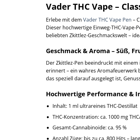
Vader THC Vape – Class
Erlebe mit dem
Vader THC Vape Pen
– C
Dieser hochwertige Einweg-THC-Vape-Pen 
beliebten Zkittlez-Geschmackswelt – id
Geschmack & Aroma – Süß, Fru
Der Zkittlez-Pen beeindruckt mit eine
erinnert – ein wahres Aromafeuerwerk be
das speziell darauf ausgelegt ist, Genu
Hochwertige Performance & I
Inhalt: 1 ml ultrareines THC-Destillat
THC-Konzentration: ca. 1000 mg THC
Gesamt-Cannabinoide: ca. 95 %
Anzahl Züge: bis zu ca. 800 Hits – l