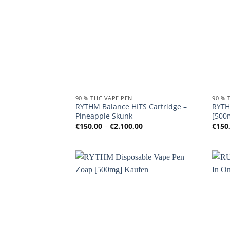
90 % THC VAPE PEN
90 % 
RYTHM Balance HITS Cartridge –
RYTH
Pineapple Skunk
[500
Preisspanne:
€
150,00
–
€
2.100,00
€
150
€150,00
bis
€2.100,00