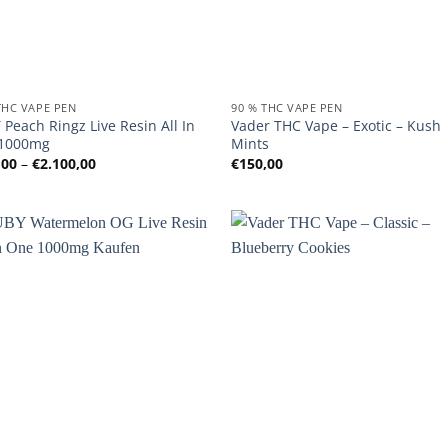
THC VAPE PEN
90 % THC VAPE PEN
Peach Ringz Live Resin All In
Vader THC Vape – Exotic – Kush
1000mg
Mints
Preisspanne:
,00
–
€
2.100,00
€
150,00
€150,00
bis
€2.100,00