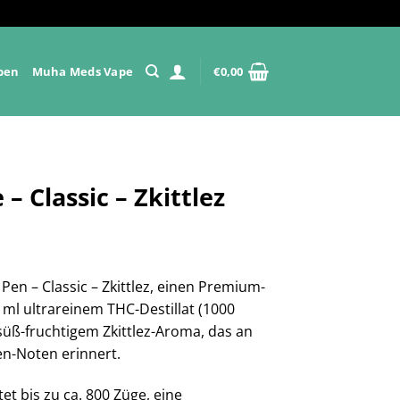
pen
Muha Meds Vape
€
0,00
– Classic – Zkittlez
en – Classic – Zkittlez, einen Premium-
ml ultrareinem THC-Destillat (1000
süß-fruchtigem Zkittlez-Aroma, das an
en-Noten erinnert.
et bis zu ca. 800 Züge, eine