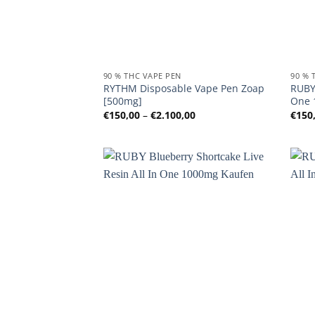
90 % THC VAPE PEN
90 % 
RYTHM Disposable Vape Pen Zoap
RUBY 
[500mg]
One 
Preisspanne:
€
150,00
–
€
2.100,00
€
150
€150,00
bis
€2.100,00