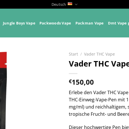
Deutsch
Jungle Boys Vape
Packwoods Vape
Packman Vape
Dmt Vape 
Start
/
Vader THC Vape
Vader THC Vape 
150,00
€
Erlebe den Vader THC Vape P
THC-Einweg-Vape-Pen mit 1 
mg/ml) und reichhaltigem, 
tropische Frucht- und Beer
Dieser hochwertige Pen biet