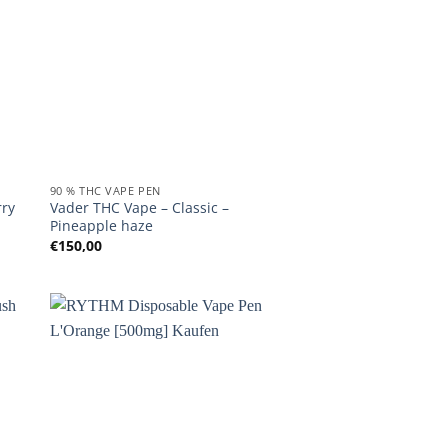
90 % THC VAPE PEN
rry
Vader THC Vape – Classic –
Pineapple haze
:
€
150,00