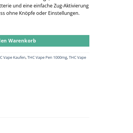
terie und eine einfache Zug-Aktivierung
uss ohne Knöpfe oder Einstellungen.
ittlez Menge
den Warenkorb
C Vape Kaufen
,
THC Vape Pen 1000mg
,
THC Vape