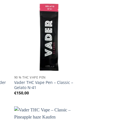
90 % THC VAPE PEN
nder
Vader THC Vape Pen – Classic –
Gelato N⋅41
€
150,00