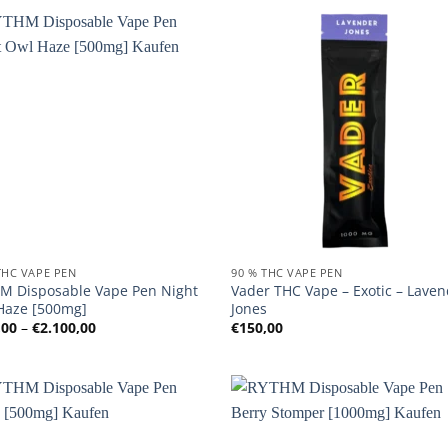
THC VAPE PEN
90 % THC VAPE PEN
M Disposable Vape Pen Night
Vader THC Vape – Exotic – Lave
Haze [500mg]
Jones
Preisspanne:
,00
–
€
2.100,00
€
150,00
€150,00
bis
€2.100,00