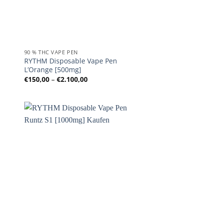
90 % THC VAPE PEN
RYTHM Disposable Vape Pen
L’Orange [500mg]
Preisspanne:
€
150,00
–
€
2.100,00
€150,00
bis
€2.100,00