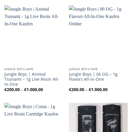
€1.000,00
€1.000,00
JUNGLE BOYS VAPE
JUNGLE BOYS VAPE
Jungle Boys | Animal
Jungle Boys | 06 OG – 1g
Tsunami – 1g Live Resin All-
Flavors All-In-One
In-One
Preisspanne:
Preisspanne
€
200,00
–
€
1.000,00
€
200,00
–
€
1.000,00
€200,00
€200,00
bis
bis
€1.000,00
€1.000,00