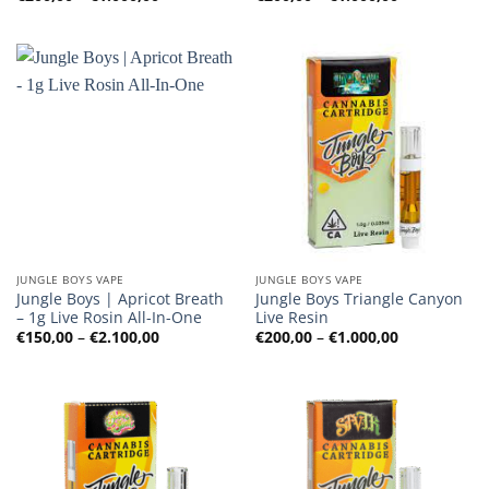
€200,00
€200,00
bis
bis
€1.000,00
€1.000,00
JUNGLE BOYS VAPE
JUNGLE BOYS VAPE
Jungle Boys | Apricot Breath
Jungle Boys Triangle Canyon
– 1g Live Rosin All-In-One
Live Resin
Preisspanne:
Preisspanne
€
150,00
–
€
2.100,00
€
200,00
–
€
1.000,00
€150,00
€200,00
bis
bis
€2.100,00
€1.000,00