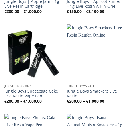
Jungle Boys | Apple Jam – 1g
Jungle Boys | Apricot Fumez
Live Resin Cartridge
– 1g Live Rosin All-In-One
Preisspanne:
Preisspanne
€
200,00
–
€
1.000,00
€
150,00
–
€
2.100,00
€200,00
€150,00
bis
bis
€1.000,00
€2.100,00
JUNGLE BOYS VAPE
JUNGLE BOYS VAPE
Jungle Boys Spacecage Cake
Jungle Boys Smackerz Live
Live Resin Vape Pen
Resin
Preisspanne:
Preisspanne
€
200,00
–
€
1.000,00
€
200,00
–
€
1.000,00
€200,00
€200,00
bis
bis
€1.000,00
€1.000,00