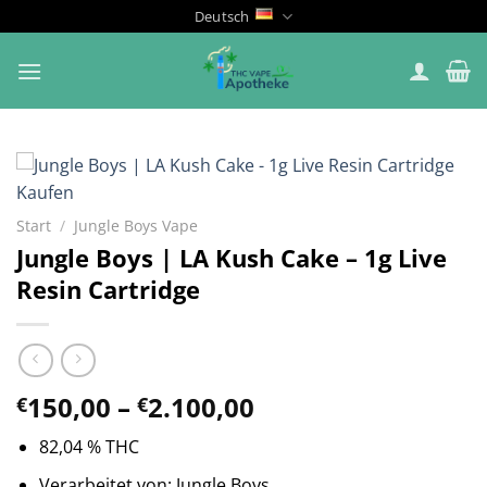
Zum
Deutsch
Inhalt
springen
Start
/
Jungle Boys Vape
Jungle Boys | LA Kush Cake – 1g Live
Resin Cartridge
Preisspanne:
150,00
–
2.100,00
€
€
€150,00
82,04 % THC
bis
€2.100,00
Verarbeitet von: Jungle Boys