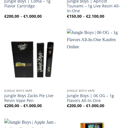
Jungle Boys | Coma – 1g
Jungle Boys | Apricot
Flavor Cartridge
Tsunami – 1g Live Resin All-
In-One
Preisspanne:
Preisspanne
€
200,00
–
€
1.000,00
€
150,00
–
€
2.100,00
€200,00
€150,00
bis
bis
€1.000,00
€2.100,00
JUNGLE BOYS VAPE
JUNGLE BOYS VAPE
Jungle Boys Zacks Pie Live
Jungle Boys | 06 OG – 1g
Resin Vape Pen
Flavors All-In-One
Preisspanne:
Preisspanne
€
200,00
–
€
1.000,00
€
200,00
–
€
1.000,00
€200,00
€200,00
bis
bis
€1.000,00
€1.000,00