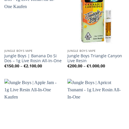
JUNGLE BOYS VAPE
JUNGLE BOYS VAPE
Jungle Boys | Banana Do Si
Jungle Boys Triangle Canyon
Dos – 1g Live Rosin All-In-One
Live Resin
Preisspanne:
Preisspanne
€
150,00
–
€
2.100,00
€
200,00
–
€
1.000,00
€150,00
€200,00
bis
bis
€2.100,00
€1.000,00