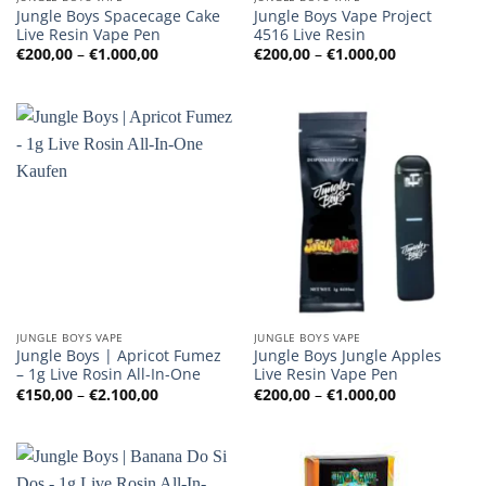
Jungle Boys Spacecage Cake
Jungle Boys Vape Project
Live Resin Vape Pen
4516 Live Resin
Preisspanne:
Preisspanne
€
200,00
–
€
1.000,00
€
200,00
–
€
1.000,00
€200,00
€200,00
bis
bis
€1.000,00
€1.000,00
JUNGLE BOYS VAPE
JUNGLE BOYS VAPE
Jungle Boys | Apricot Fumez
Jungle Boys Jungle Apples
– 1g Live Rosin All-In-One
Live Resin Vape Pen
Preisspanne:
Preisspanne
€
150,00
–
€
2.100,00
€
200,00
–
€
1.000,00
€150,00
€200,00
bis
bis
€2.100,00
€1.000,00