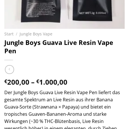
Start
/
Jungle Boys Vape
Jungle Boys Guava Live Resin Vape
Pen
Preisspanne:
200,00
–
1.000,00
€
€
€200,00
Der Jungle Boys Guava Live Resin Vape Pen liefert das
bis
gesamte Spektrum an Live Resin aus ihrer Banana
€1.000,00
Guava-Sorte (Strawnana × Papaya) und bietet ein
tropisches Guaven-Bananen-Aroma und starke
Wirkungen (~30 % THC-Blütenbasis, Live Resin
wesentlich höher) in einem eleganten, durch Ziehen