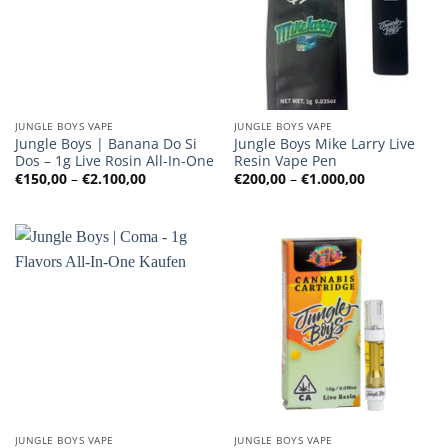
JUNGLE BOYS VAPE
JUNGLE BOYS VAPE
Jungle Boys | Banana Do Si
Jungle Boys Mike Larry Live
Dos – 1g Live Rosin All-In-One
Resin Vape Pen
Preisspanne:
Preisspanne
€
150,00
–
€
2.100,00
€
200,00
–
€
1.000,00
€150,00
€200,00
bis
bis
€2.100,00
€1.000,00
JUNGLE BOYS VAPE
JUNGLE BOYS VAPE