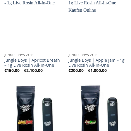
JUNGLE BOYS VAPE
JUNGLE BOYS VAPE
Jungle Boys | Apricot Breath
Jungle Boys | Apple Jam – 1g
– 1g Live Rosin All-In-One
Live Rosin All-In-One
Preisspanne:
Preisspanne
€
150,00
–
€
2.100,00
€
200,00
–
€
1.000,00
€150,00
€200,00
bis
bis
€2.100,00
€1.000,00