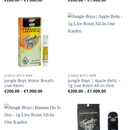
€200,00
€200,00
bis
bis
€1.000,00
€1.000,00
JUNGLE BOYS VAPE
JUNGLE BOYS VAPE
Jungle Boys Motor Breath
Jungle Boys | Apple Belts –
Live Resin
1g Live Rosin All-In-One
Preisspanne:
Preisspanne
€
200,00
–
€
1.000,00
€
200,00
–
€
1.000,00
€200,00
€200,00
bis
bis
€1.000,00
€1.000,00