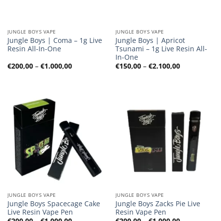
JUNGLE BOYS VAPE
JUNGLE BOYS VAPE
Jungle Boys | Coma – 1g Live
Jungle Boys | Apricot
Resin All-In-One
Tsunami – 1g Live Resin All-
In-One
Preisspanne:
Preisspanne
€
200,00
–
€
1.000,00
€
150,00
–
€
2.100,00
€200,00
€150,00
bis
bis
€1.000,00
€2.100,00
JUNGLE BOYS VAPE
JUNGLE BOYS VAPE
Jungle Boys Spacecage Cake
Jungle Boys Zacks Pie Live
Live Resin Vape Pen
Resin Vape Pen
Preisspanne:
Preisspanne
€
200,00
–
€
1.000,00
€
200,00
–
€
1.000,00