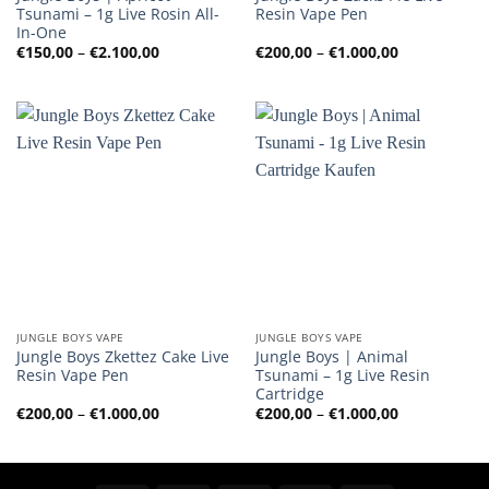
Tsunami – 1g Live Rosin All-
Resin Vape Pen
In-One
Preisspanne:
Preisspanne
€
150,00
–
€
2.100,00
€
200,00
–
€
1.000,00
€150,00
€200,00
bis
bis
€2.100,00
€1.000,00
JUNGLE BOYS VAPE
JUNGLE BOYS VAPE
Jungle Boys Zkettez Cake Live
Jungle Boys | Animal
Resin Vape Pen
Tsunami – 1g Live Resin
Cartridge
Preisspanne:
Preisspanne
€
200,00
–
€
1.000,00
€
200,00
–
€
1.000,00
€200,00
€200,00
bis
bis
€1.000,00
€1.000,00