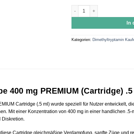
Vice City Labs DMT Vape 400m
In
Kategorien:
Dimethyltryptamin Kauf
pe 400 mg PREMIUM (Cartridge) .5
UM Cartridge (.5 ml) wurde speziell für Nutzer entwickelt, die
n. Mit einer Konzentration von 400 mg in einer handlichen .5-ml
Diskretion.
rt diese Cartridge gleichmäßige Verdampfung, sanfte Züge und