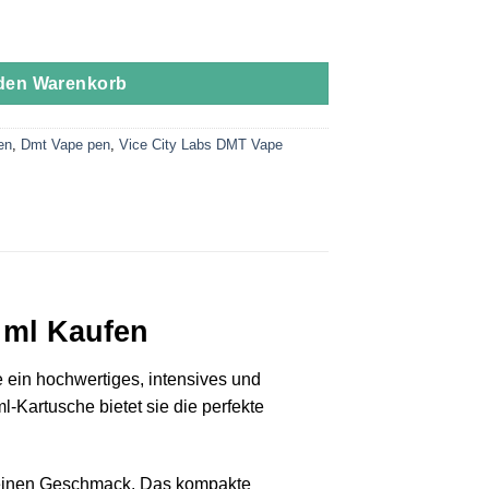
g PREMIUM (Cartridge) .5ml Menge
 den Warenkorb
en
,
Dmt Vape pen
,
Vice City Labs DMT Vape
 ml Kaufen
 ein hochwertiges, intensives und
-Kartusche bietet sie die perfekte
 reinen Geschmack. Das kompakte