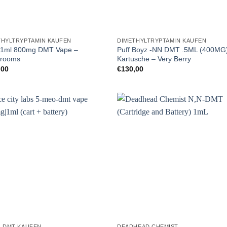
THYLTRYPTAMIN KAUFEN
DIMETHYLTRYPTAMIN KAUFEN
1ml 800mg DMT Vape –
Puff Boyz -NN DMT .5ML (400MG
rooms
Kartusche – Very Berry
,00
€
130,00
O DMT KAUFEN
DEADHEAD CHEMIST