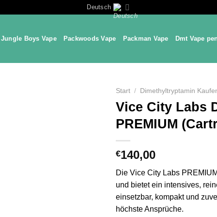
Deutsch
Jungle Boys Vape
Packwoods Vape
Packman Vape
Dmt Vape pe
Start
/
Dimethyltryptamin Kaufe
Vice City Labs
PREMIUM (Cartr
140,00
€
Die Vice City Labs PREMIUM 
und bietet ein intensives, re
einsetzbar, kompakt und zuver
höchste Ansprüche.