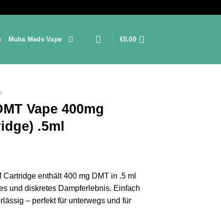
n
Muha Meds Vape
€
0,00
n
 DMT Vape 400mg
idge) .5ml
Cartridge enthält 400 mg DMT in .5 ml
ines und diskretes Dampferlebnis. Einfach
lässig – perfekt für unterwegs und für