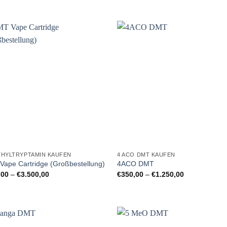
THYLTRYPTAMIN KAUFEN
4 ACO DMT KAUFEN
ape Cartridge (Großbestellung)
4ACO DMT
Preisspanne:
Preisspanne:
,00
–
€
3.500,00
€
350,00
–
€
1.250,00
€950,00
€350,00
bis
bis
€3.500,00
€1.250,00