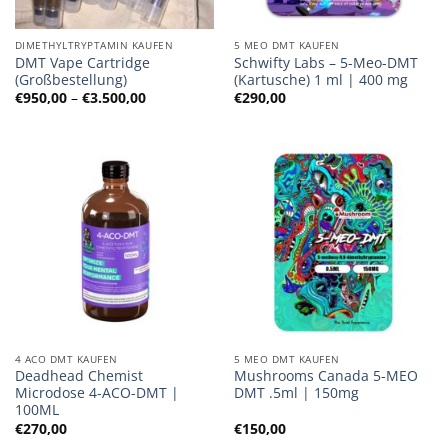
DIMETHYLTRYPTAMIN KAUFEN
5 MEO DMT KAUFEN
DMT Vape Cartridge
Schwifty Labs – 5-Meo-DMT
(Großbestellung)
(Kartusche) 1 ml | 400 mg
Preisspanne:
€
950,00
–
€
3.500,00
€
290,00
€950,00
bis
€3.500,00
4 ACO DMT KAUFEN
5 MEO DMT KAUFEN
Deadhead Chemist
Mushrooms Canada 5-MEO
Microdose 4-ACO-DMT |
DMT .5ml | 150mg
100ML
€
270,00
€
150,00