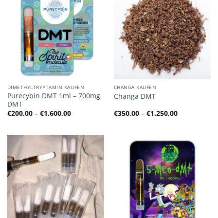
DIMETHYLTRYPTAMIN KAUFEN
CHANGA KAUFEN
Purecybin DMT 1ml – 700mg
Changa DMT
DMT
Preisspanne:
Preisspanne
€
200,00
–
€
1.600,00
€
350,00
–
€
1.250,00
€200,00
€350,00
bis
bis
€1.600,00
€1.250,00