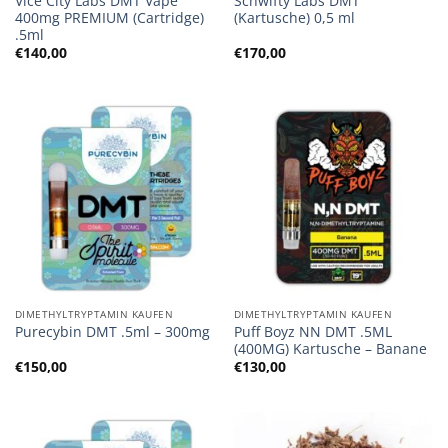
Vice City Labs DMT Vape
Schwifty Labs DMT
400mg PREMIUM (Cartridge)
(Kartusche) 0,5 ml
.5ml
€
140,00
€
170,00
DIMETHYLTRYPTAMIN KAUFEN
DIMETHYLTRYPTAMIN KAUFEN
Puff Boyz NN DMT .5ML
Purecybin DMT .5ml – 300mg
(400MG) Kartusche – Banane
€
150,00
€
130,00