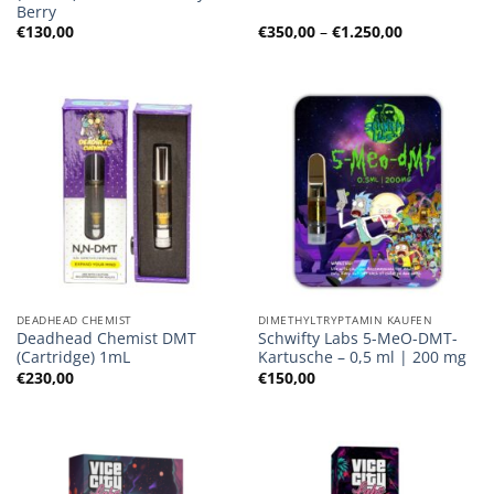
Berry
Preisspanne
€
130,00
€
350,00
–
€
1.250,00
€350,00
bis
€1.250,00
DEADHEAD CHEMIST
DIMETHYLTRYPTAMIN KAUFEN
Deadhead Chemist DMT
Schwifty Labs 5-MeO-DMT-
(Cartridge) 1mL
Kartusche – 0,5 ml | 200 mg
€
230,00
€
150,00