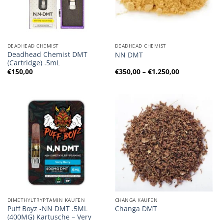
DEADHEAD CHEMIST
DEADHEAD CHEMIST
Deadhead Chemist DMT
NN DMT
(Cartridge) .5mL
Preisspanne
€
150,00
€
350,00
–
€
1.250,00
€350,00
bis
€1.250,00
DIMETHYLTRYPTAMIN KAUFEN
CHANGA KAUFEN
Puff Boyz -NN DMT .5ML
Changa DMT
(400MG) Kartusche – Very