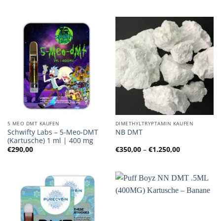
€200,00
€300,00
bis
bis
€1.600,00
€1.000,00
5 MEO DMT KAUFEN
DIMETHYLTRYPTAMIN KAUFEN
Schwifty Labs – 5-Meo-DMT
NB DMT
(Kartusche) 1 ml | 400 mg
Preisspanne
€
290,00
€
350,00
–
€
1.250,00
€350,00
bis
€1.250,00