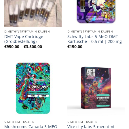
DIMETHYLTRYPTAMIN KAUFEN
DIMETHYLTRYPTAMIN KAUFEN
DMT Vape Cartridge
Schwifty Labs 5-MeO-DMT-
(Großbestellung)
Kartusche – 0,5 ml | 200 mg
Preisspanne:
€
950,00
–
€
3.500,00
€
150,00
€950,00
bis
€3.500,00
5 MEO DMT KAUFEN
5 MEO DMT KAUFEN
Mushrooms Canada 5-MEO
Vice city labs 5-meo-dmt