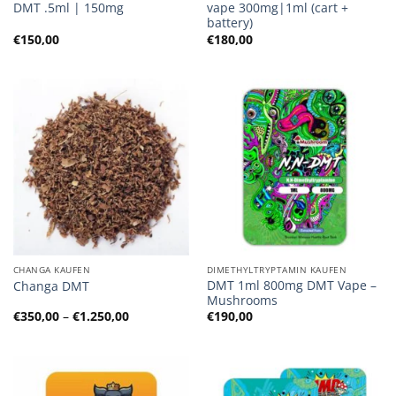
DMT .5ml | 150mg
vape 300mg|1ml (cart +
battery)
€
150,00
€
180,00
CHANGA KAUFEN
DIMETHYLTRYPTAMIN KAUFEN
DMT 1ml 800mg DMT Vape –
Changa DMT
Mushrooms
Preisspanne:
€
350,00
–
€
1.250,00
€
190,00
€350,00
bis
€1.250,00