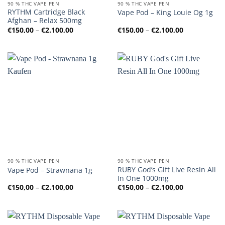
90 % THC VAPE PEN
90 % THC VAPE PEN
RYTHM Cartridge Black
Vape Pod – King Louie Og 1g
Afghan – Relax 500mg
Preisspanne:
Preisspanne
€
150,00
–
€
2.100,00
€
150,00
–
€
2.100,00
€150,00
€150,00
bis
bis
€2.100,00
€2.100,00
90 % THC VAPE PEN
90 % THC VAPE PEN
RUBY God’s Gift Live Resin All
Vape Pod – Strawnana 1g
In One 1000mg
Preisspanne:
Preisspanne
€
150,00
–
€
2.100,00
€
150,00
–
€
2.100,00
€150,00
€150,00
bis
bis
€2.100,00
€2.100,00