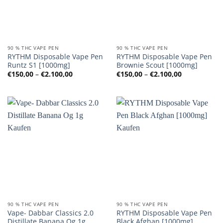
90 % THC VAPE PEN
90 % THC VAPE PEN
RYTHM Disposable Vape Pen
RYTHM Disposable Vape Pen
Runtz S1 [1000mg]
Brownie Scout [1000mg]
Preisspanne:
Preisspanne
€
150,00
–
€
2.100,00
€
150,00
–
€
2.100,00
€150,00
€150,00
bis
bis
€2.100,00
€2.100,00
90 % THC VAPE PEN
90 % THC VAPE PEN
Vape- Dabbar Classics 2.0
RYTHM Disposable Vape Pen
Distillate Banana Og 1g
Black Afghan [1000mg]