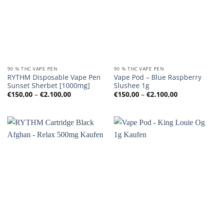
90 % THC VAPE PEN
90 % THC VAPE PEN
RYTHM Disposable Vape Pen
Vape Pod – Blue Raspberry
Sunset Sherbet [1000mg]
Slushee 1g
Preisspanne:
Preisspanne
€
150,00
–
€
2.100,00
€
150,00
–
€
2.100,00
€150,00
€150,00
bis
bis
€2.100,00
€2.100,00