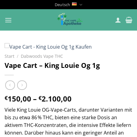
Zum
Deutsch
Inhalt
springen
Start
/
Dabwoods Vape THC
Vape Cart – King Louie Og 1g
Preisspanne:
150,00
–
2.100,00
€
€
€150,00
Viele King Louie OG‑Vape‑Carts, darunter Varianten mit
bis
bis zu etwa 86 % THC, bieten eine starke Dosis an
€2.100,00
aktivem THC‑Konzentraten, die intensive Effekte liefern
können. Darüber hinaus kann ein geringer Anteil an