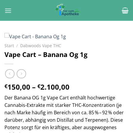
Zum
Inhalt
springen
Start
/
Dabwoods Vape THC
Vape Cart – Banana Og 1g
Preisspanne:
150,00
–
2.100,00
€
€
€150,00
Der Banana OG 1g Vape Cart enthält hochwertige
bis
Cannabis‑Extrakte mit starker THC‑Konzentration (je
€2.100,00
nach Marke häufig im Bereich von ca. 85 % – 92 % oder
darüber, abhängig von Distillat und Terpenen). Diese
Potenz sorgt für ein kräftiges, aber ausgewogenes