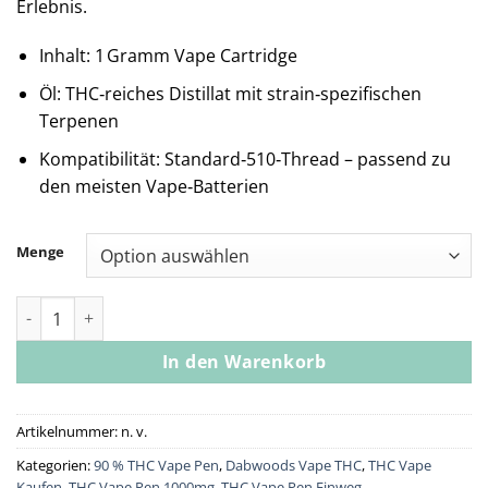
Erlebnis.
Inhalt: 1 Gramm Vape Cartridge
Öl: THC‑reiches Distillat mit strain‑spezifischen
Terpenen
Kompatibilität: Standard‑510‑Thread – passend zu
den meisten Vape‑Batterien
Menge
Vape Cart - Banana Og 1g Menge
In den Warenkorb
Artikelnummer:
n. v.
Kategorien:
90 % THC Vape Pen
,
Dabwoods Vape THC
,
THC Vape
Kaufen
,
THC Vape Pen 1000mg
,
THC Vape Pen Einweg