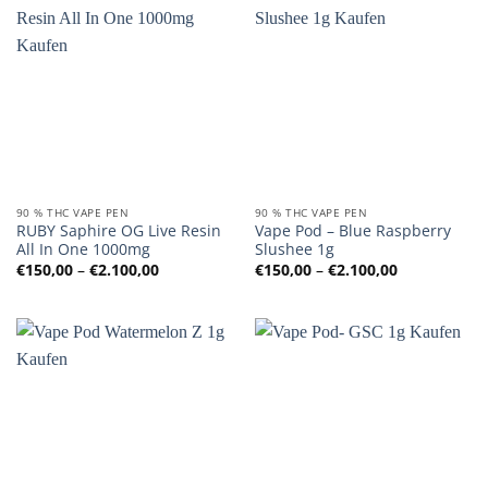
90 % THC VAPE PEN
90 % THC VAPE PEN
RUBY Saphire OG Live Resin
Vape Pod – Blue Raspberry
All In One 1000mg
Slushee 1g
Preisspanne:
Preisspanne
€
150,00
–
€
2.100,00
€
150,00
–
€
2.100,00
€150,00
€150,00
bis
bis
€2.100,00
€2.100,00