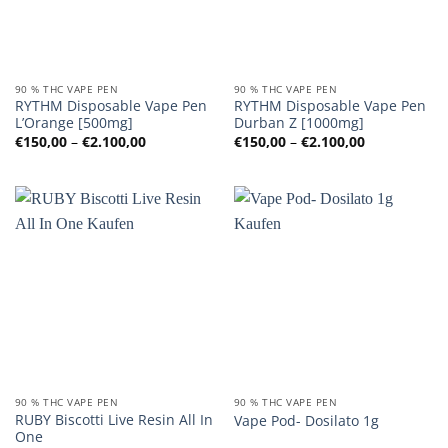
90 % THC VAPE PEN
90 % THC VAPE PEN
RYTHM Disposable Vape Pen
RYTHM Disposable Vape Pen
L’Orange [500mg]
Durban Z [1000mg]
Preisspanne:
Preisspanne
€
150,00
–
€
2.100,00
€
150,00
–
€
2.100,00
€150,00
€150,00
bis
bis
€2.100,00
€2.100,00
90 % THC VAPE PEN
90 % THC VAPE PEN
RUBY Biscotti Live Resin All In
Vape Pod- Dosilato 1g
One