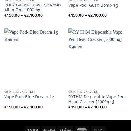
RUBY Galactic Gas Live Resin
Vape Pod- Gush Bomb 1g
All In One 1000mg
Preisspanne:
Preisspanne
€
150,00
–
€
2.100,00
€
150,00
–
€
2.100,00
€150,00
€150,00
bis
bis
€2.100,00
€2.100,00
90 % THC VAPE PEN
90 % THC VAPE PEN
RYTHM Disposable Vape Pen
Vape Pod- Blue Dream 1g
Head Cracker [1000mg]
Preisspanne:
Preisspanne
€
150,00
–
€
2.100,00
€
150,00
–
€
2.100,00
€150,00
€150,00
bis
bis
€2.100,00
€2.100,00