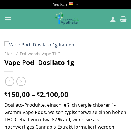
Zum
Deutsch
Inhalt
springen
Start
/
Dabwoods Vape THC
Vape Pod- Dosilato 1g
Preisspanne:
150,00
–
2.100,00
€
€
€150,00
Dosilato-Produkte, einschließlich vergleichbarer 1-
bis
Gramm Vape Pods, weisen typischerweise einen hohen
€2.100,00
THC-Gehalt von etwa 82 % auf, wenn sie als
hochwertiges Cannabis-Extrakt formuliert werden.