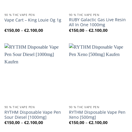
90 % THC VAPE PEN
90 % THC VAPE PEN
RUBY Galactic Gas Live Resin
Vape Cart – King Louie Og 1g
All In One 1000mg
Preisspanne:
Preisspanne
€
150,00
–
€
2.100,00
€
150,00
–
€
2.100,00
€150,00
€150,00
bis
bis
€2.100,00
€2.100,00
90 % THC VAPE PEN
90 % THC VAPE PEN
RYTHM Disposable Vape Pen
RYTHM Disposable Vape Pen
Sour Diesel [1000mg]
Xeno [500mg]
Preisspanne:
Preisspanne
€
150,00
–
€
2.100,00
€
150,00
–
€
2.100,00
€150,00
€150,00
bis
bis