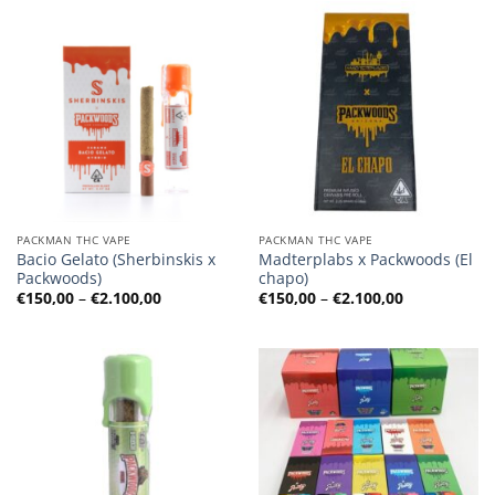
PACKMAN THC VAPE
PACKMAN THC VAPE
Bacio Gelato (Sherbinskis x
Madterplabs x Packwoods (El
Packwoods)
chapo)
Preisspanne:
Preisspanne
€
150,00
–
€
2.100,00
€
150,00
–
€
2.100,00
€150,00
€150,00
bis
bis
€2.100,00
€2.100,00