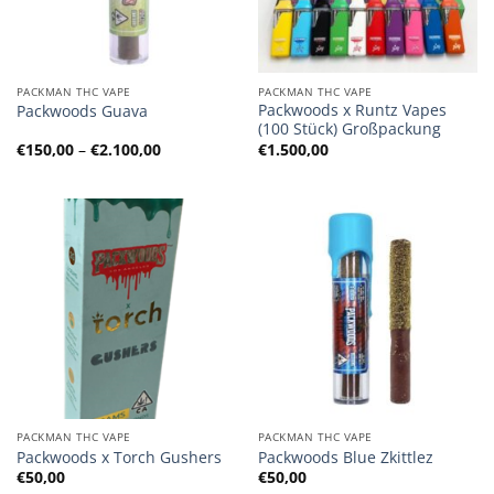
PACKMAN THC VAPE
PACKMAN THC VAPE
Packwoods x Runtz Vapes
Packwoods Guava
(100 Stück) Großpackung
Preisspanne:
€
150,00
–
€
2.100,00
€
1.500,00
€150,00
bis
€2.100,00
PACKMAN THC VAPE
PACKMAN THC VAPE
Packwoods x Torch Gushers
Packwoods Blue Zkittlez
€
50,00
€
50,00