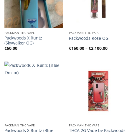
PACKMAN THC VAPE
PACKMAN THC VAPE
Packwoods X Runtz
Packwoods Rose OG
(Skywalker OG)
Preisspanne
€
50,00
€
150,00
–
€
2.100,00
€150,00
bis
€2.100,00
PACKMAN THC VAPE
PACKMAN THC VAPE
Packwoods X Runtz (Blue
THCA 2G Vape by Packwoods