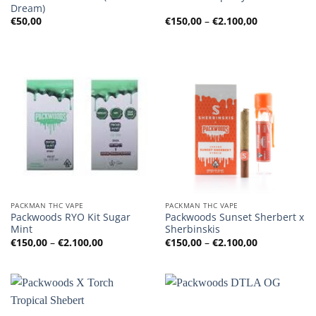
Dream)
Preisspanne
€
50,00
€
150,00
–
€
2.100,00
€150,00
bis
€2.100,00
PACKMAN THC VAPE
PACKMAN THC VAPE
Packwoods RYO Kit Sugar
Packwoods Sunset Sherbert x
Mint
Sherbinskis
Preisspanne:
Preisspanne
€
150,00
–
€
2.100,00
€
150,00
–
€
2.100,00
€150,00
€150,00
bis
bis
€2.100,00
€2.100,00