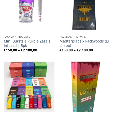
PACKMAN THC VAPE
PACKMAN THC VAPE
Mini Bursts | Purple Zaza |
Madterplabs x Packwoods (El
Infused | 5pk
chapo)
Preisspanne:
Preisspanne
€
150,00
–
€
2.100,00
€
150,00
–
€
2.100,00
€150,00
€150,00
bis
bis
€2.100,00
€2.100,00