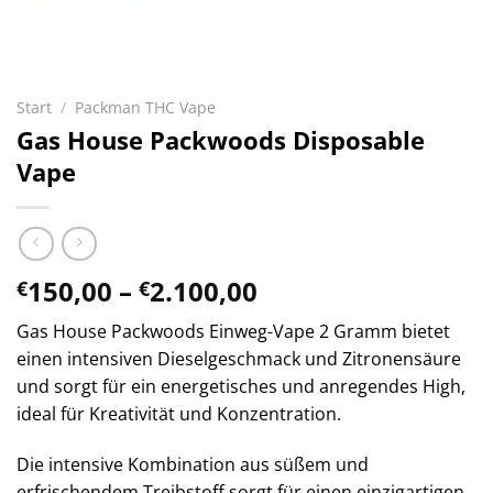
Start
/
Packman THC Vape
Gas House Packwoods Disposable
Vape
Preisspanne:
150,00
–
2.100,00
€
€
€150,00
Gas House Packwoods Einweg-Vape 2 Gramm bietet
bis
einen intensiven Dieselgeschmack und Zitronensäure
€2.100,00
und sorgt für ein energetisches und anregendes High,
ideal für Kreativität und Konzentration.
Die intensive Kombination aus süßem und
erfrischendem Treibstoff sorgt für einen einzigartigen