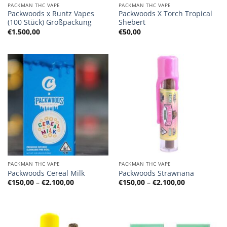
PACKMAN THC VAPE
PACKMAN THC VAPE
Packwoods x Runtz Vapes
Packwoods X Torch Tropical
(100 Stück) Großpackung
Shebert
€
1.500,00
€
50,00
PACKMAN THC VAPE
PACKMAN THC VAPE
Packwoods Cereal Milk
Packwoods Strawnana
Preisspanne:
Preisspanne
€
150,00
–
€
2.100,00
€
150,00
–
€
2.100,00
€150,00
€150,00
bis
bis
€2.100,00
€2.100,00