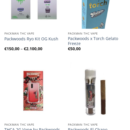
PACKMAN THC VAPE
PACKMAN THC VAPE
Packwoods x Torch Gelato
Packwoods Ryo Kit OG Kush
Freeze
Preisspanne:
€
150,00
–
€
2.100,00
€
50,00
€150,00
bis
€2.100,00
PACKMAN THC VAPE
PACKMAN THC VAPE
THCA 2G Vape by Packwoods
Packwoods El Chapo