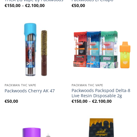
Preisspanne:
€
150,00
–
€
2.100,00
€
50,00
€150,00
bis
€2.100,00
PACKMAN THC VAPE
PACKMAN THC VAPE
Packwoods Packspod Delta-8
Packwoods Cherry AK 47
Live Resin Disposable 2g
Preisspanne
€
50,00
€
150,00
–
€
2.100,00
€150,00
bis
€2.100,00