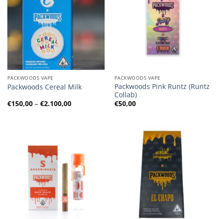
PACKWOODS VAPE
PACKWOODS VAPE
Packwoods Pink Runtz (Runtz
Packwoods Cereal Milk
Collab)
Preisspanne:
€
150,00
–
€
2.100,00
€
50,00
€150,00
bis
€2.100,00