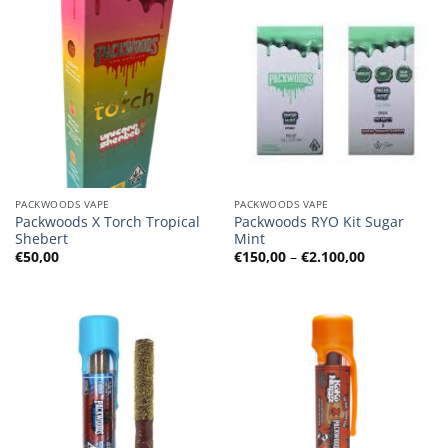
PACKWOODS VAPE
PACKWOODS VAPE
Packwoods X Torch Tropical
Packwoods RYO Kit Sugar
Shebert
Mint
Preisspanne
€
50,00
€
150,00
–
€
2.100,00
€150,00
bis
€2.100,00