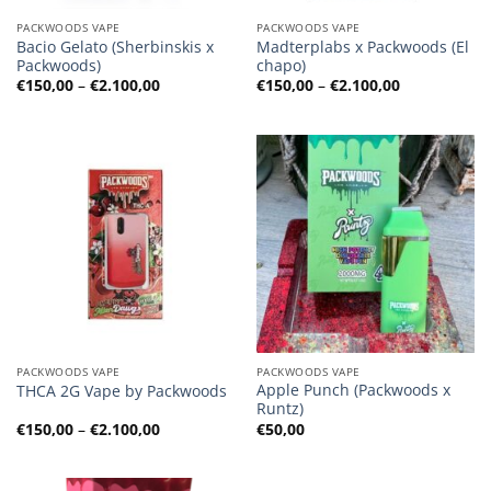
PACKWOODS VAPE
PACKWOODS VAPE
Bacio Gelato (Sherbinskis x
Madterplabs x Packwoods (El
Packwoods)
chapo)
Preisspanne:
Preisspanne
€
150,00
–
€
2.100,00
€
150,00
–
€
2.100,00
€150,00
€150,00
bis
bis
€2.100,00
€2.100,00
PACKWOODS VAPE
PACKWOODS VAPE
Apple Punch (Packwoods x
THCA 2G Vape by Packwoods
Runtz)
Preisspanne:
€
150,00
–
€
2.100,00
€
50,00
€150,00
bis
€2.100,00