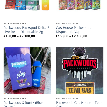
PACKWOODS VAPE
PACKWOODS VAPE
Packwoods Packspod Delta-8
Gas House Packwoods
Live Resin Disposable 2g
Disposable Vape
Preisspanne:
Preisspanne
€
150,00
–
€
2.100,00
€
150,00
–
€
2.100,00
€150,00
€150,00
bis
bis
€2.100,00
€2.100,00
PACKWOODS VAPE
PACKWOODS VAPE
Packwoods X Runtz (Blue
Packwoods Gas House – Tear
Dream)
Gas