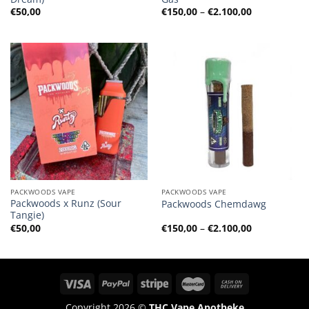
Preisspanne
€
50,00
€
150,00
–
€
2.100,00
€150,00
bis
€2.100,00
PACKWOODS VAPE
PACKWOODS VAPE
Packwoods x Runz (Sour
Packwoods Chemdawg
Tangie)
Preisspanne
€
50,00
€
150,00
–
€
2.100,00
€150,00
bis
€2.100,00
Copyright 2026 ©
THC Vape Apotheke