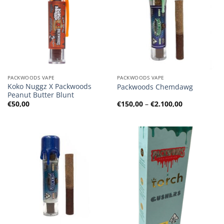
PACKWOODS VAPE
PACKWOODS VAPE
Koko Nuggz X Packwoods
Packwoods Chemdawg
Peanut Butter Blunt
Preisspanne
€
50,00
€
150,00
–
€
2.100,00
€150,00
bis
€2.100,00