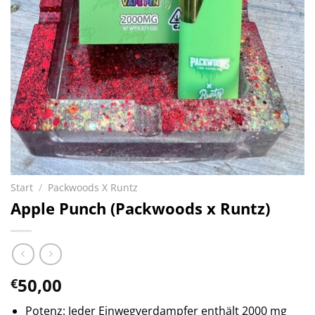
Start
/
Packwoods X Runtz
Apple Punch (Packwoods x Runtz)
50,00
€
Potenz: Jeder Einwegverdampfer enthält 2000 mg