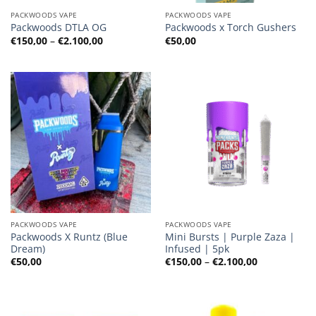
PACKWOODS VAPE
PACKWOODS VAPE
Packwoods DTLA OG
Packwoods x Torch Gushers
Preisspanne:
€
150,00
–
€
2.100,00
€
50,00
€150,00
bis
€2.100,00
PACKWOODS VAPE
PACKWOODS VAPE
Packwoods X Runtz (Blue
Mini Bursts | Purple Zaza |
Dream)
Infused | 5pk
Preisspanne
€
50,00
€
150,00
–
€
2.100,00
€150,00
bis
€2.100,00