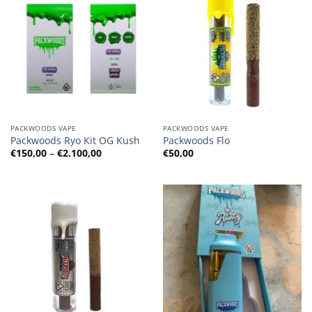
PACKWOODS VAPE
PACKWOODS VAPE
Packwoods Ryo Kit OG Kush
Packwoods Flo
Preisspanne:
€
150,00
–
€
2.100,00
€
50,00
€150,00
bis
€2.100,00