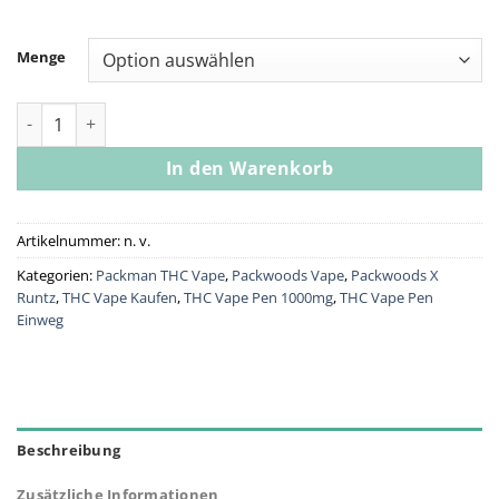
Menge
Packwoods Packarillos – Animal Cookies Menge
In den Warenkorb
Artikelnummer:
n. v.
Kategorien:
Packman THC Vape
,
Packwoods Vape
,
Packwoods X
Runtz
,
THC Vape Kaufen
,
THC Vape Pen 1000mg
,
THC Vape Pen
Einweg
Beschreibung
Zusätzliche Informationen