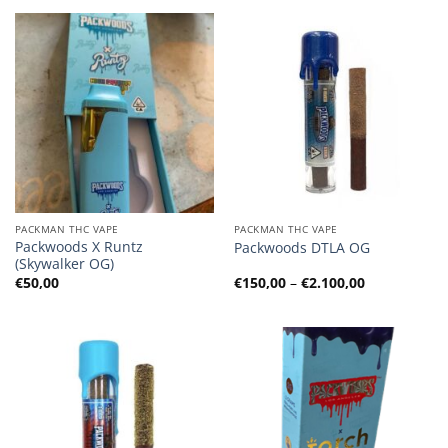
PACKMAN THC VAPE
PACKMAN THC VAPE
Packwoods X Runtz
Packwoods DTLA OG
(Skywalker OG)
Preisspanne
€
50,00
€
150,00
–
€
2.100,00
€150,00
bis
€2.100,00