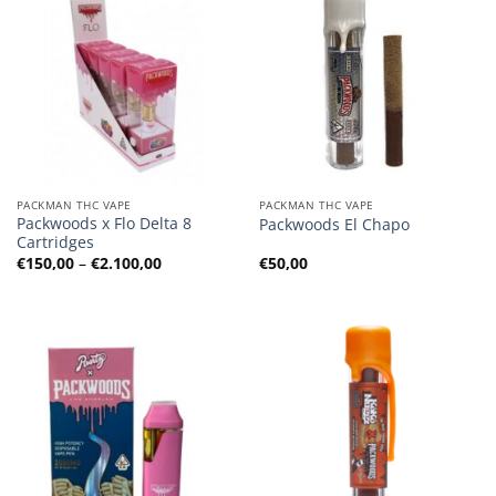
PACKMAN THC VAPE
PACKMAN THC VAPE
Packwoods x Flo Delta 8
Packwoods El Chapo
Cartridges
Preisspanne:
€
150,00
–
€
2.100,00
€
50,00
€150,00
bis
€2.100,00