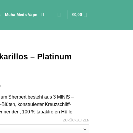
n
Muha Meds Vape
€
0,00
arillos – Platinum
Preisspanne:
0
€150,00
num Sherbert besteht aus 3 MINIS –
bis
lüten, konstruierter Kreuzschliff-
€2.100,00
rennenden, 100 % tabakfreien Hülle.
ZURÜCKSETZEN