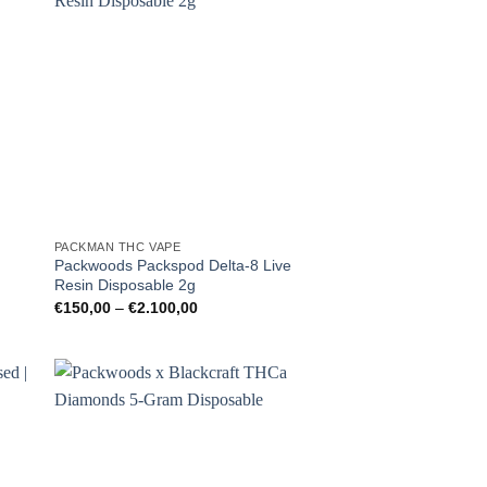
PACKMAN THC VAPE
Packwoods Packspod Delta-8 Live
Resin Disposable 2g
Preisspanne:
€
150,00
–
€
2.100,00
€150,00
bis
€2.100,00