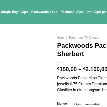
Jungle Boys Vape
Packwoods Vape
Packman Vape
Dmt Vape pe
Start
/
Packman THC Vape
Packwoods Pack
Sherbert
150,00
–
2.100,0
€
€
Packwoods Packarillos Plati
jeweils 0,75 Gramm Premium-B
Glasfilter in einer langsam b
Menge