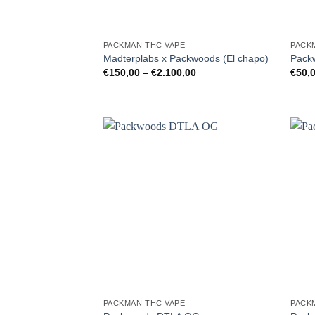
PACKMAN THC VAPE
PACK
Madterplabs x Packwoods (El chapo)
Pack
Preisspanne:
€
150,00
–
€
2.100,00
€
50,
€150,00
bis
€2.100,00
PACKMAN THC VAPE
PACK