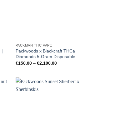
PACKMAN THC VAPE
 |
Packwoods x Blackcraft THCa
Diamonds 5-Gram Disposable
Preisspanne:
€
150,00
–
€
2.100,00
€150,00
bis
€2.100,00