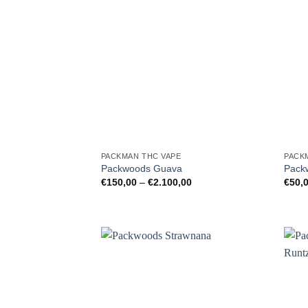
PACKMAN THC VAPE
PACK
Packwoods Guava
Packw
Preisspanne:
€
150,00
–
€
2.100,00
€
50,
€150,00
bis
€2.100,00