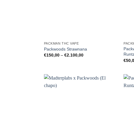
PACKMAN THC VAPE
PACK
Packw
Packwoods Strawnana
Runt
Preisspanne:
€
150,00
–
€
2.100,00
€150,00
€
50,
bis
€2.100,00