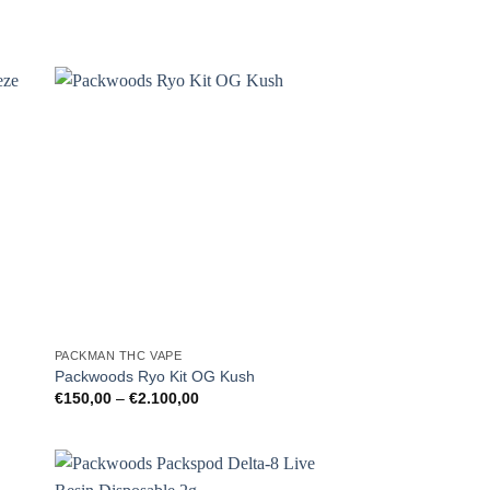
PACKMAN THC VAPE
e
Packwoods Ryo Kit OG Kush
Preisspanne:
€
150,00
–
€
2.100,00
€150,00
bis
€2.100,00