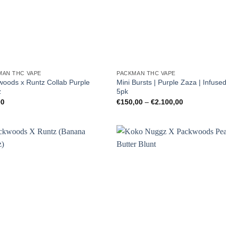
MAN THC VAPE
PACKMAN THC VAPE
oods x Runtz Collab Purple
Mini Bursts | Purple Zaza | Infused
z
5pk
Preisspanne:
00
€
150,00
–
€
2.100,00
€150,00
bis
€2.100,00