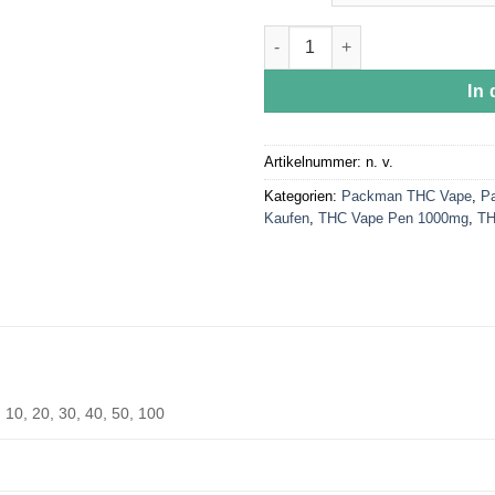
Packwoods Packarillos – Plat
In
Artikelnummer:
n. v.
Kategorien:
Packman THC Vape
,
P
Kaufen
,
THC Vape Pen 1000mg
,
TH
, 10, 20, 30, 40, 50, 100