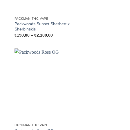
PACKMAN THC VAPE
Packwoods Sunset Sherbert x
Sherbinskis
Preisspanne:
€
150,00
–
€
2.100,00
€150,00
bis
€2.100,00
PACKMAN THC VAPE