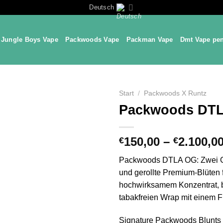
Deutsch
Jungle Boys Vape
Packwoods Vape
Packman Vape
Dmt Vape pe
Start
/
Packwoods X Runtz
Packwoods DT
150,00
–
2.100,0
€
€
Packwoods DTLA OG: Zwei G
und gerollte Premium-Blüten f
hochwirksamem Konzentrat, be
tabakfreien Wrap mit einem Fi
Signature Packwoods Blunts