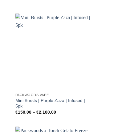
PACKWOODS VAPE
Mini Bursts | Purple Zaza | Infused |
5pk
Preisspanne:
€
150,00
–
€
2.100,00
€150,00
bis
€2.100,00