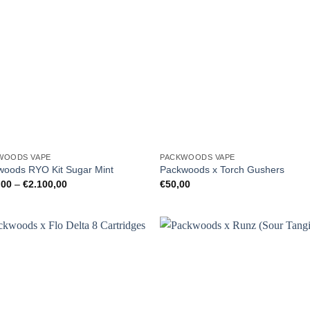
WOODS VAPE
PACKWOODS VAPE
woods RYO Kit Sugar Mint
Packwoods x Torch Gushers
Preisspanne:
,00
–
€
2.100,00
€
50,00
€150,00
bis
€2.100,00