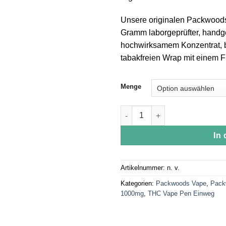
Unsere originalen Packwoods
Gramm laborgeprüfter, handg
hochwirksamem Konzentrat, be
tabakfreien Wrap mit einem Fi
Menge
Packwoods DTLA OG Menge
In
Artikelnummer:
n. v.
Kategorien:
Packwoods Vape
,
Pack
1000mg
,
THC Vape Pen Einweg