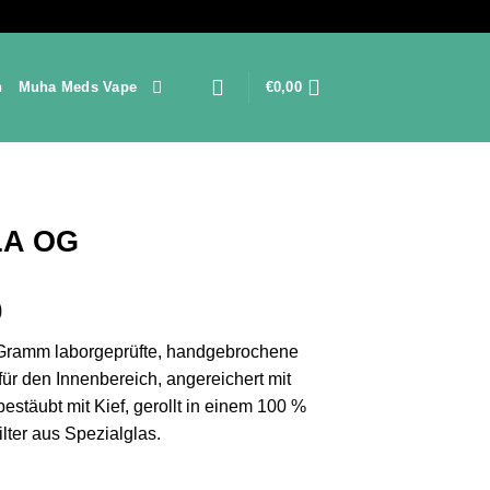
n
Muha Meds Vape
€
0,00
LA OG
Preisspanne:
0
€150,00
ramm laborgeprüfte, handgebrochene
bis
ür den Innenbereich, angereichert mit
€2.100,00
stäubt mit Kief, gerollt in einem 100 %
lter aus Spezialglas.