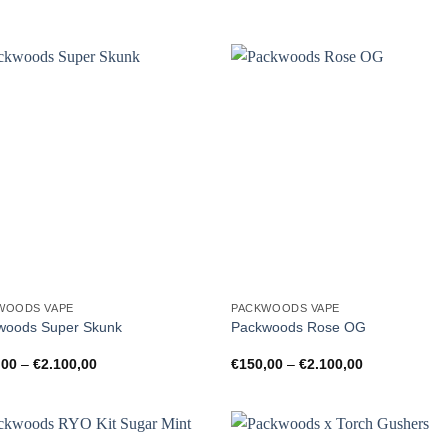
WOODS VAPE
PACKWOODS VAPE
woods Super Skunk
Packwoods Rose OG
Preisspanne:
Preisspanne:
,00
–
€
2.100,00
€
150,00
–
€
2.100,00
€150,00
€150,00
bis
bis
€2.100,00
€2.100,00