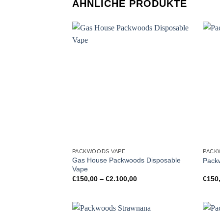
ÄHNLICHE PRODUKTE
PACKWOODS VAPE
PACK
Gas House Packwoods Disposable
Pack
Vape
Preisspanne:
€
150,00
–
€
2.100,00
€
150
€150,00
bis
€2.100,00