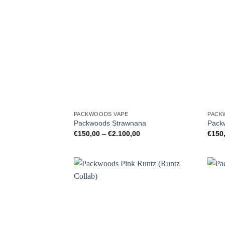
PACKWOODS VAPE
PACK
Packwoods Strawnana
Pack
Preisspanne:
€
150,00
–
€
2.100,00
€
150
€150,00
bis
€2.100,00