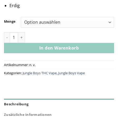
Erdig
Menge
Jungle Boys | Wedding Cake - 1g Live Rosin All-In-One Menge
In den Warenkorb
Artikelnummer:
n. v.
Kategorien:
Jungle Boys THC Vape
,
Jungle Boys Vape
Beschreibung
Zusätzliche Informationen