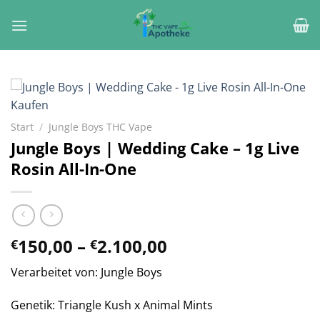
Zum
Inhalt
springen
Start
/
Jungle Boys THC Vape
Jungle Boys | Wedding Cake – 1g Live
Rosin All-In-One
Preisspanne:
150,00
–
2.100,00
€
€
€150,00
Verarbeitet von: Jungle Boys
bis
€2.100,00
Genetik: Triangle Kush x Animal Mints