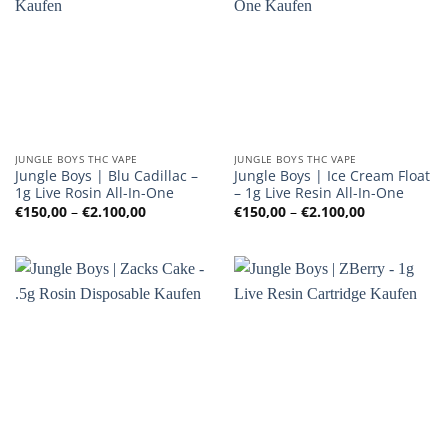
JUNGLE BOYS THC VAPE
JUNGLE BOYS THC VAPE
Jungle Boys | Blu Cadillac –
Jungle Boys | Ice Cream Float
1g Live Rosin All-In-One
– 1g Live Resin All-In-One
Preisspanne:
Preisspanne
€
150,00
–
€
2.100,00
€
150,00
–
€
2.100,00
€150,00
€150,00
bis
bis
€2.100,00
€2.100,00