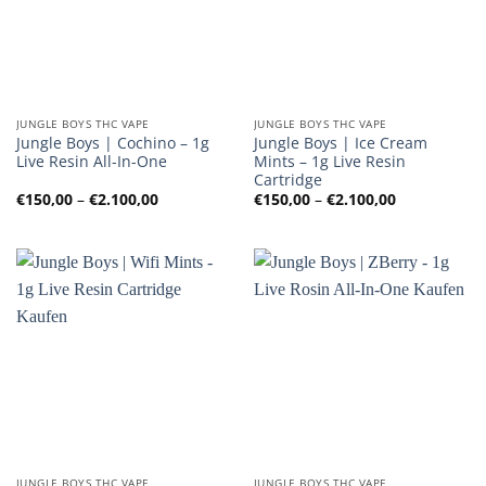
JUNGLE BOYS THC VAPE
JUNGLE BOYS THC VAPE
Jungle Boys | Cochino – 1g
Jungle Boys | Ice Cream
Live Resin All-In-One
Mints – 1g Live Resin
Cartridge
Preisspanne:
Preisspanne
€
150,00
–
€
2.100,00
€
150,00
–
€
2.100,00
€150,00
€150,00
bis
bis
€2.100,00
€2.100,00
JUNGLE BOYS THC VAPE
JUNGLE BOYS THC VAPE