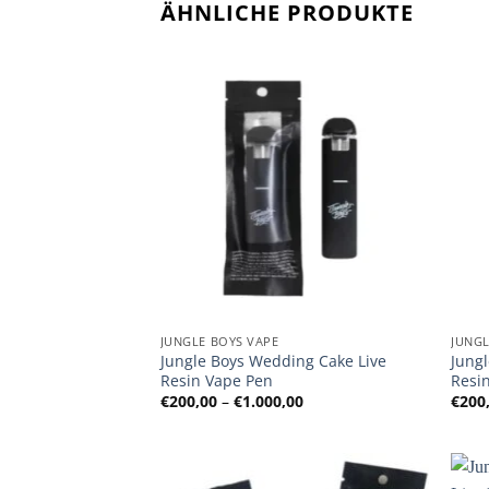
ÄHNLICHE PRODUKTE
JUNGLE BOYS VAPE
JUNGL
Jungle Boys Wedding Cake Live
Jung
Resin Vape Pen
Resi
Preisspanne:
€
200,00
–
€
1.000,00
€
200
€200,00
bis
€1.000,00