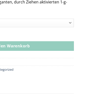
anten, durch Ziehen aktivierten 1-g-
sin Vape Pen Menge
den Warenkorb
tegorized