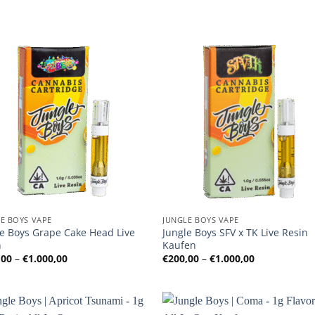
E BOYS VAPE
JUNGLE BOYS VAPE
le Boys Grape Cake Head Live
Jungle Boys SFV x TK Live Resin
n
Kaufen
Preisspanne:
Preisspanne
,00
–
€
1.000,00
€
200,00
–
€
1.000,00
€200,00
€200,00
bis
bis
€1.000,00
€1.000,00