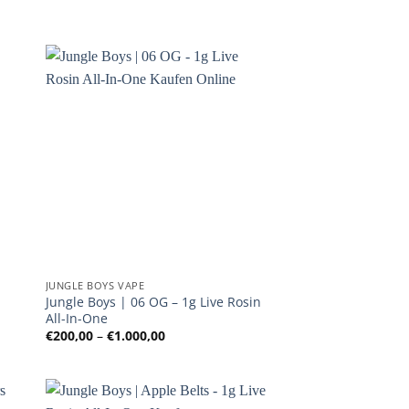
JUNGLE BOYS VAPE
Jungle Boys | 06 OG – 1g Live Rosin
All-In-One
:
Preisspanne:
€
200,00
–
€
1.000,00
€200,00
bis
€1.000,00