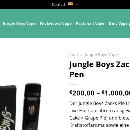
Deutsch
Jungle Boys Vape
Packwoods Vape
Packman Vape
Dmt Vape 
Start
/
Jungle Boys Vape
Jungle Boys Zac
Pen
200,00
–
1.000,0
€
€
Der Jungle Boys Zacks Pie L
Live-Harz aus ihrem ausge
Cake × Grape Pie) und biet
Kraftstoffaroma sowie eine