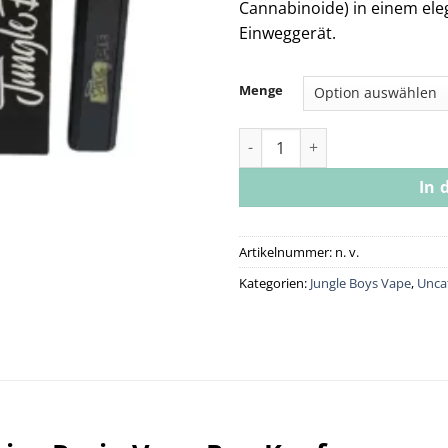
Cannabinoide) in einem eleg
Einweggerät.
Menge
Jungle Boys Zacks Pie Live Re
In 
Artikelnummer:
n. v.
Kategorien:
Jungle Boys Vape
,
Unca