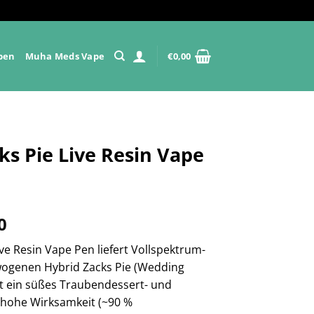
pen
Muha Meds Vape
€
0,00
ks Pie Live Resin Vape
Preisspanne:
0
€200,00
ive Resin Vape Pen liefert Vollspektrum-
bis
wogenen Hybrid Zacks Pie (Wedding
€1.000,00
et ein süßes Traubendessert- und
 hohe Wirksamkeit (~90 %