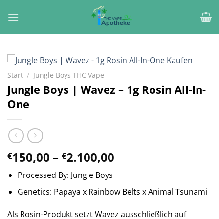
Zum
Inhalt
springen
Start
/
Jungle Boys THC Vape
Jungle Boys | Wavez – 1g Rosin All-In-
One
Preisspanne:
150,00
–
2.100,00
€
€
€150,00
Processed By: Jungle Boys
bis
€2.100,00
Genetics: Papaya x Rainbow Belts x Animal Tsunami
Als Rosin-Produkt setzt Wavez ausschließlich auf