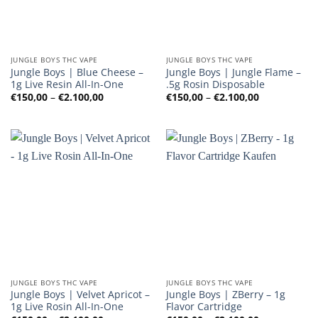
JUNGLE BOYS THC VAPE
JUNGLE BOYS THC VAPE
Jungle Boys | Blue Cheese –
Jungle Boys | Jungle Flame –
1g Live Resin All-In-One
.5g Rosin Disposable
Preisspanne:
Preisspanne
€
150,00
–
€
2.100,00
€
150,00
–
€
2.100,00
€150,00
€150,00
bis
bis
€2.100,00
€2.100,00
JUNGLE BOYS THC VAPE
JUNGLE BOYS THC VAPE
Jungle Boys | Velvet Apricot –
Jungle Boys | ZBerry – 1g
1g Live Rosin All-In-One
Flavor Cartridge