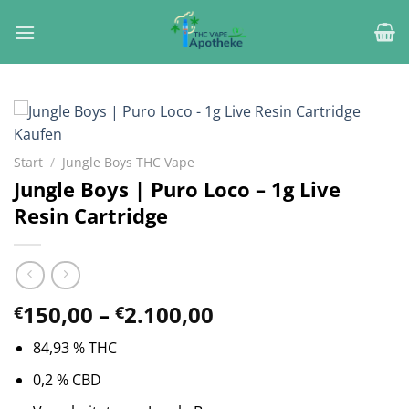
Zum
Inhalt
springen
Start
/
Jungle Boys THC Vape
Jungle Boys | Puro Loco – 1g Live
Resin Cartridge
Preisspanne:
150,00
–
2.100,00
€
€
€150,00
84,93 % THC
bis
€2.100,00
0,2 % CBD