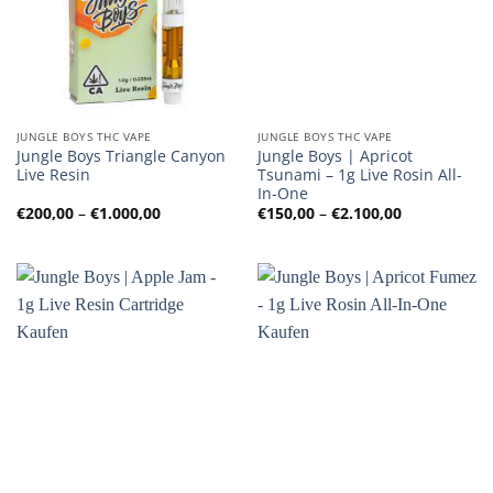
JUNGLE BOYS THC VAPE
JUNGLE BOYS THC VAPE
Jungle Boys Triangle Canyon
Jungle Boys | Apricot
Live Resin
Tsunami – 1g Live Rosin All-
In-One
Preisspanne:
Preisspanne
€
200,00
–
€
1.000,00
€
150,00
–
€
2.100,00
€200,00
€150,00
bis
bis
€1.000,00
€2.100,00