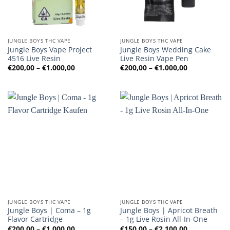
JUNGLE BOYS THC VAPE
JUNGLE BOYS THC VAPE
Jungle Boys Vape Project
Jungle Boys Wedding Cake
4516 Live Resin
Live Resin Vape Pen
Preisspanne:
Preisspanne
€
200,00
–
€
1.000,00
€
200,00
–
€
1.000,00
€200,00
€200,00
bis
bis
€1.000,00
€1.000,00
JUNGLE BOYS THC VAPE
JUNGLE BOYS THC VAPE
Jungle Boys | Coma – 1g
Jungle Boys | Apricot Breath
Flavor Cartridge
– 1g Live Rosin All-In-One
Preisspanne:
Preisspanne
€
200,00
–
€
1.000,00
€
150,00
–
€
2.100,00