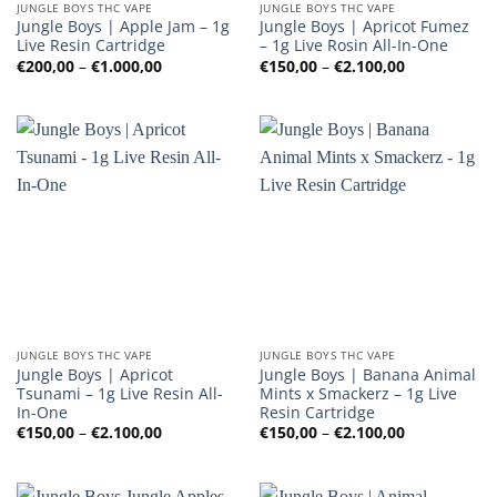
JUNGLE BOYS THC VAPE
JUNGLE BOYS THC VAPE
Jungle Boys | Apple Jam – 1g
Jungle Boys | Apricot Fumez
Live Resin Cartridge
– 1g Live Rosin All-In-One
Preisspanne:
Preisspanne
€
200,00
–
€
1.000,00
€
150,00
–
€
2.100,00
€200,00
€150,00
bis
bis
€1.000,00
€2.100,00
JUNGLE BOYS THC VAPE
JUNGLE BOYS THC VAPE
Jungle Boys | Apricot
Jungle Boys | Banana Animal
Tsunami – 1g Live Resin All-
Mints x Smackerz – 1g Live
In-One
Resin Cartridge
Preisspanne:
Preisspanne
€
150,00
–
€
2.100,00
€
150,00
–
€
2.100,00
€150,00
€150,00
bis
bis
€2.100,00
€2.100,00