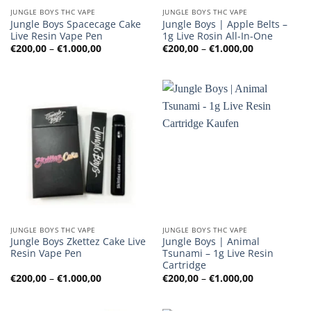
JUNGLE BOYS THC VAPE
JUNGLE BOYS THC VAPE
Jungle Boys Spacecage Cake
Jungle Boys | Apple Belts –
Live Resin Vape Pen
1g Live Rosin All-In-One
Preisspanne:
Preisspanne
€
200,00
–
€
1.000,00
€
200,00
–
€
1.000,00
€200,00
€200,00
bis
bis
€1.000,00
€1.000,00
JUNGLE BOYS THC VAPE
JUNGLE BOYS THC VAPE
Jungle Boys Zkettez Cake Live
Jungle Boys | Animal
Resin Vape Pen
Tsunami – 1g Live Resin
Cartridge
Preisspanne:
Preisspanne
€
200,00
–
€
1.000,00
€
200,00
–
€
1.000,00
€200,00
€200,00
bis
bis
€1.000,00
€1.000,00