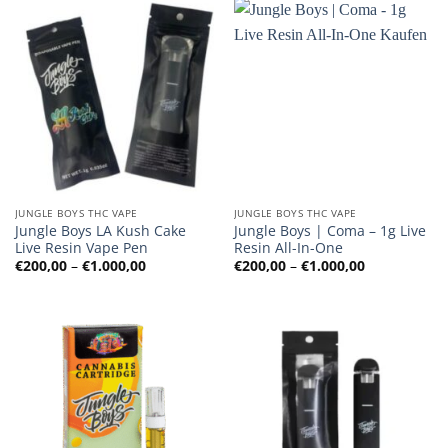
JUNGLE BOYS THC VAPE
JUNGLE BOYS THC VAPE
Jungle Boys LA Kush Cake
Jungle Boys | Coma – 1g Live
Live Resin Vape Pen
Resin All-In-One
Preisspanne:
Preisspanne
€
200,00
–
€
1.000,00
€
200,00
–
€
1.000,00
€200,00
€200,00
bis
bis
€1.000,00
€1.000,00