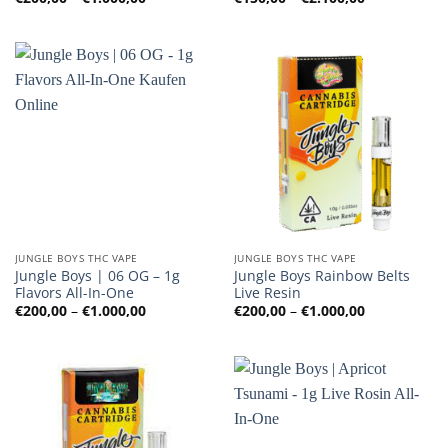
€200,00
€150,00
bis
bis
€1.000,00
€2.100,00
JUNGLE BOYS THC VAPE
JUNGLE BOYS THC VAPE
Jungle Boys | 06 OG – 1g
Jungle Boys Rainbow Belts
Flavors All-In-One
Live Resin
Preisspanne:
Preisspanne
€
200,00
–
€
1.000,00
€
200,00
–
€
1.000,00
€200,00
€200,00
bis
bis
€1.000,00
€1.000,00