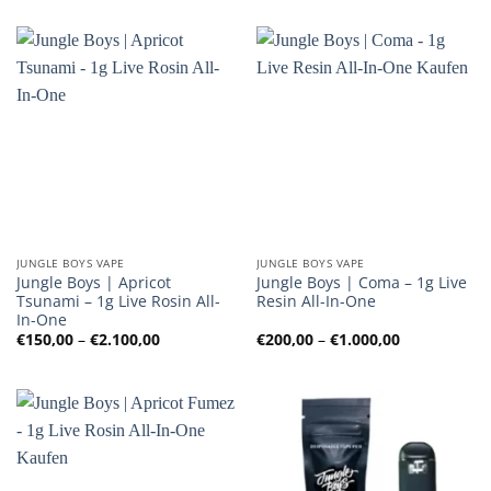
bis
bis
€1.000,00
€1.000,00
JUNGLE BOYS VAPE
JUNGLE BOYS VAPE
Jungle Boys | Apricot
Jungle Boys | Coma – 1g Live
Tsunami – 1g Live Rosin All-
Resin All-In-One
In-One
Preisspanne:
Preisspanne
€
150,00
–
€
2.100,00
€
200,00
–
€
1.000,00
€150,00
€200,00
bis
bis
€2.100,00
€1.000,00