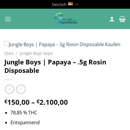
Zum
Deutsch
Inhalt
springen
Start
/
Jungle Boys Vape
Jungle Boys | Papaya – .5g Rosin
Disposable
Preisspanne:
150,00
–
2.100,00
€
€
€150,00
78,85 % THC
bis
€2.100,00
Entspannend