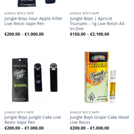
JUNGLE BOYS VAPE
JUNGLE BOYS VAPE
Jungle Boys Sour Apple Killer
Jungle Boys | Apricot
Live Resin Vape Pen
Tsunami – 1g Live Resin All-
In-One
Preisspanne:
Preisspanne
€
200,00
–
€
1.000,00
€
150,00
–
€
2.100,00
€200,00
€150,00
bis
bis
€1.000,00
€2.100,00
JUNGLE BOYS VAPE
JUNGLE BOYS VAPE
Jungle Boys Jungle Cake Live
Jungle Boys Grape Cake Head
Resin Vape Pen
Live Resin
Preisspanne:
Preisspanne
€
200,00
–
€
1.000,00
€
200,00
–
€
1.000,00
€200,00
€200,00