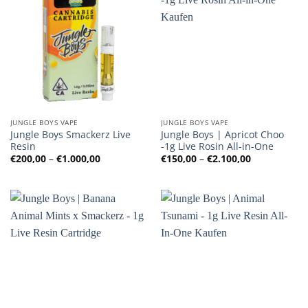
JUNGLE BOYS VAPE
JUNGLE BOYS VAPE
Jungle Boys Smackerz Live
Jungle Boys | Apricot Choo
Resin
-1g Live Rosin All-in-One
Preisspanne:
Preisspanne
€
200,00
–
€
1.000,00
€
150,00
–
€
2.100,00
€200,00
€150,00
bis
bis
€1.000,00
€2.100,00