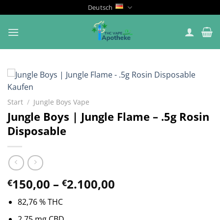
Zum
Deutsch
Inhalt
springen
Start
/
Jungle Boys Vape
Jungle Boys | Jungle Flame – .5g Rosin
Disposable
Preisspanne:
150,00
–
2.100,00
€
€
€150,00
82,76 % THC
bis
€2.100,00
2,75 mg CBD