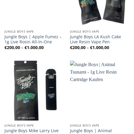
JUNGLE BOYS VAPE
JUNGLE BOYS VAPE
Jungle Boys | Apple Fumez –
Jungle Boys LA Kush Cake
1g Live Rosin All-In-One
Live Resin Vape Pen
Preisspanne:
Preisspanne
€
200,00
–
€
1.000,00
€
200,00
–
€
1.000,00
€200,00
€200,00
bis
bis
€1.000,00
€1.000,00
JUNGLE BOYS VAPE
JUNGLE BOYS VAPE
Jungle Boys Mike Larry Live
Jungle Boys | Animal