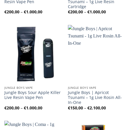
Resin Vape Pen
Tsunami – 1g Live Resin
Cartridge
Preisspanne:
Preisspanne
€
200,00
–
€
1.000,00
€
200,00
–
€
1.000,00
€200,00
€200,00
bis
bis
€1.000,00
€1.000,00
JUNGLE BOYS VAPE
JUNGLE BOYS VAPE
Jungle Boys Sour Apple Killer
Jungle Boys | Apricot
Live Resin Vape Pen
Tsunami – 1g Live Rosin All-
In-One
Preisspanne:
Preisspanne
€
200,00
–
€
1.000,00
€
150,00
–
€
2.100,00
€200,00
€150,00
bis
bis
€1.000,00
€2.100,00