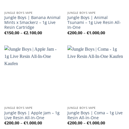
JUNGLE BOYS VAPE
JUNGLE BOYS VAPE
Jungle Boys | Banana Animal
Jungle Boys | Animal
Mints x Smackerz – 1g Live
Tsunami – 1g Live Resin All-
Resin Cartridge
In-One
Preisspanne:
Preisspanne
€
150,00
–
€
2.100,00
€
200,00
–
€
1.000,00
€150,00
€200,00
bis
bis
€2.100,00
€1.000,00
JUNGLE BOYS VAPE
JUNGLE BOYS VAPE
Jungle Boys | Apple Jam – 1g
Jungle Boys | Coma – 1g Live
Live Resin All-In-One
Resin All-In-One
Preisspanne:
Preisspanne
€
200,00
–
€
1.000,00
€
200,00
–
€
1.000,00
€200,00
€200,00