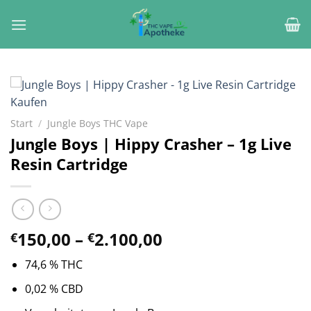
Zum
Inhalt
springen
Start
/
Jungle Boys THC Vape
Jungle Boys | Hippy Crasher – 1g Live
Resin Cartridge
Preisspanne:
150,00
–
2.100,00
€
€
€150,00
74,6 % THC
bis
€2.100,00
0,02 % CBD