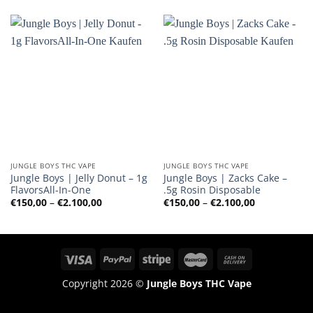
bis
bis
€2.100,00
€2.100,00
JUNGLE BOYS THC VAPE
JUNGLE BOYS THC VAPE
Jungle Boys | Jelly Donut – 1g
Jungle Boys | Zacks Cake –
FlavorsAll-In-One
.5g Rosin Disposable
Preisspanne:
Preisspanne
€
150,00
–
€
2.100,00
€
150,00
–
€
2.100,00
€150,00
€150,00
bis
bis
€2.100,00
€2.100,00
Copyright 2026 ©
Jungle Boys THC Vape