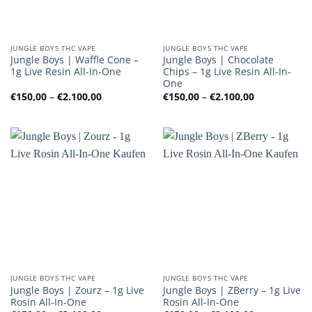
JUNGLE BOYS THC VAPE
JUNGLE BOYS THC VAPE
Jungle Boys | Waffle Cone –
Jungle Boys | Chocolate
1g Live Resin All-In-One
Chips – 1g Live Resin All-In-
One
Preisspanne:
Preisspanne
€
150,00
–
€
2.100,00
€
150,00
–
€
2.100,00
€150,00
€150,00
bis
bis
€2.100,00
€2.100,00
JUNGLE BOYS THC VAPE
JUNGLE BOYS THC VAPE
Jungle Boys | Zourz – 1g Live
Jungle Boys | ZBerry – 1g Live
Rosin All-In-One
Rosin All-In-One