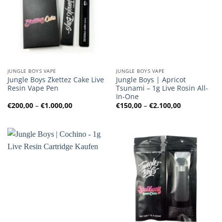
JUNGLE BOYS VAPE
JUNGLE BOYS VAPE
Jungle Boys Zkettez Cake Live
Jungle Boys | Apricot
Resin Vape Pen
Tsunami – 1g Live Rosin All-
In-One
Preisspanne:
Preisspanne
€
200,00
–
€
1.000,00
€
150,00
–
€
2.100,00
€200,00
€150,00
bis
bis
€1.000,00
€2.100,00