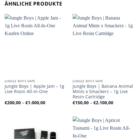
ÄHNLICHE PRODUKTE
JUNGLE BOYS VAPE
JUNGLE BOYS VAPE
Jungle Boys | Apple Jam – 1g
Jungle Boys | Banana Animal
Live Rosin All-In-One
Mints x Smackerz – 1g Live
Resin Cartridge
Preisspanne:
Preisspanne
€
200,00
–
€
1.000,00
€
150,00
–
€
2.100,00
€200,00
€150,00
bis
bis
€1.000,00
€2.100,00