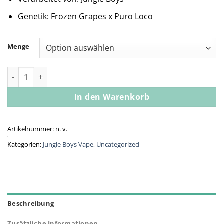
Genetik: Frozen Grapes x Puro Loco
Menge
Jungle Boys | Frozen Loco - 1g Live Resin All-In-One Menge
In den Warenkorb
Artikelnummer:
n. v.
Kategorien:
Jungle Boys Vape
,
Uncategorized
Beschreibung
Zusätzliche Informationen