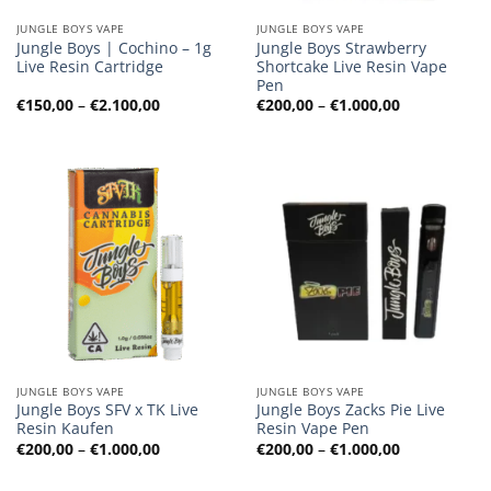
JUNGLE BOYS VAPE
JUNGLE BOYS VAPE
Jungle Boys | Cochino – 1g
Jungle Boys Strawberry
Live Resin Cartridge
Shortcake Live Resin Vape
Pen
Preisspanne:
Preisspanne
€
150,00
–
€
2.100,00
€
200,00
–
€
1.000,00
€150,00
€200,00
bis
bis
€2.100,00
€1.000,00
JUNGLE BOYS VAPE
JUNGLE BOYS VAPE
Jungle Boys SFV x TK Live
Jungle Boys Zacks Pie Live
Resin Kaufen
Resin Vape Pen
Preisspanne:
Preisspanne
€
200,00
–
€
1.000,00
€
200,00
–
€
1.000,00
€200,00
€200,00
bis
bis
€1.000,00
€1.000,00