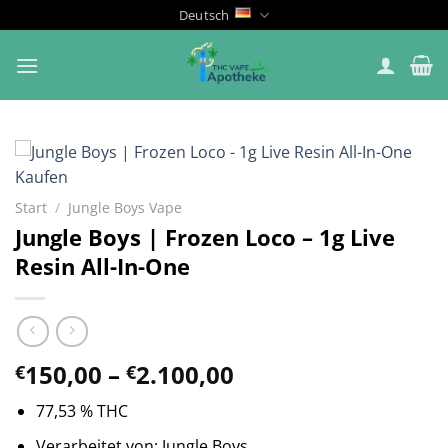
Zum
Deutsch
Inhalt
springen
Start
/
Jungle Boys Vape
Jungle Boys | Frozen Loco – 1g Live
Resin All-In-One
Preisspanne:
150,00
–
2.100,00
€
€
€150,00
77,53 % THC
bis
€2.100,00
Verarbeitet von: Jungle Boys