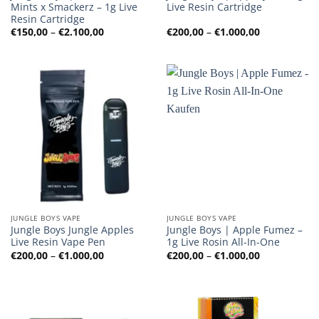
Mints x Smackerz – 1g Live
Live Resin Cartridge
Resin Cartridge
Preisspanne:
Preisspanne
€
150,00
–
€
2.100,00
€
200,00
–
€
1.000,00
€150,00
€200,00
bis
bis
€2.100,00
€1.000,00
JUNGLE BOYS VAPE
JUNGLE BOYS VAPE
Jungle Boys Jungle Apples
Jungle Boys | Apple Fumez –
Live Resin Vape Pen
1g Live Rosin All-In-One
Preisspanne:
Preisspanne
€
200,00
–
€
1.000,00
€
200,00
–
€
1.000,00
€200,00
€200,00
bis
bis
€1.000,00
€1.000,00