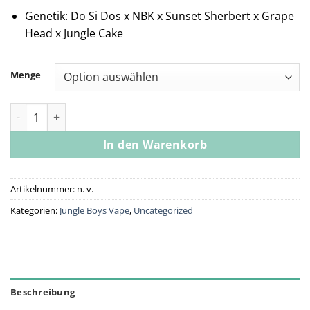
Genetik: Do Si Dos x NBK x Sunset Sherbert x Grape
Head x Jungle Cake
Menge
Jungle Boys | Dosi Killer x Grape Cake Head - .5g Rosin Dispos
In den Warenkorb
Artikelnummer:
n. v.
Kategorien:
Jungle Boys Vape
,
Uncategorized
Beschreibung