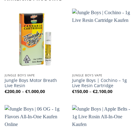
JUNGLE BOYS VAPE
JUNGLE BOYS VAPE
Jungle Boys Motor Breath
Jungle Boys | Cochino – 1g
Live Resin
Live Resin Cartridge
Preisspanne:
Preisspanne
€
200,00
–
€
1.000,00
€
150,00
–
€
2.100,00
€200,00
€150,00
bis
bis
€1.000,00
€2.100,00