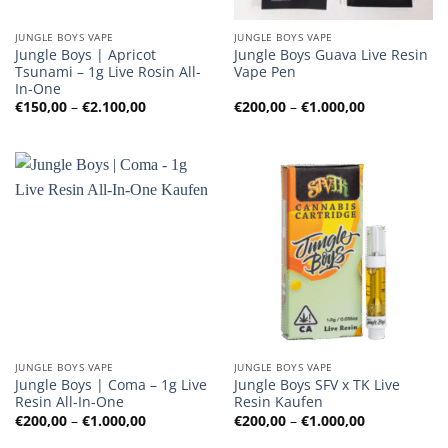
JUNGLE BOYS VAPE
JUNGLE BOYS VAPE
Jungle Boys | Apricot
Jungle Boys Guava Live Resin
Tsunami – 1g Live Rosin All-
Vape Pen
In-One
Preisspanne:
Preisspanne
€
150,00
–
€
2.100,00
€
200,00
–
€
1.000,00
€150,00
€200,00
bis
bis
€2.100,00
€1.000,00
JUNGLE BOYS VAPE
JUNGLE BOYS VAPE
Jungle Boys | Coma – 1g Live
Jungle Boys SFV x TK Live
Resin All-In-One
Resin Kaufen
Preisspanne:
Preisspanne
€
200,00
–
€
1.000,00
€
200,00
–
€
1.000,00
€200,00
€200,00
bis
bis