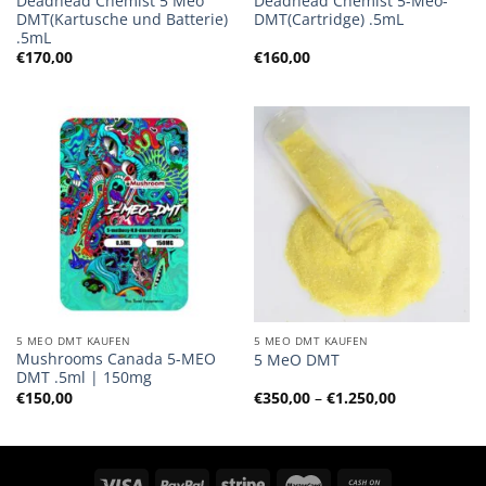
Deadhead Chemist 5 Meo
Deadhead Chemist 5-Meo-
DMT(Kartusche und Batterie)
DMT(Cartridge) .5mL
.5mL
€
170,00
€
160,00
5 MEO DMT KAUFEN
5 MEO DMT KAUFEN
Mushrooms Canada 5-MEO
5 MeO DMT
DMT .5ml | 150mg
Preisspanne
€
150,00
€
350,00
–
€
1.250,00
€350,00
bis
€1.250,00