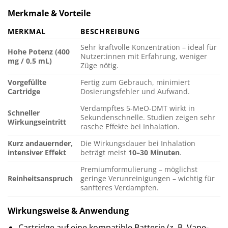
Merkmale & Vorteile
MERKMAL
BESCHREIBUNG
Sehr kraftvolle Konzentration – ideal für
Hohe Potenz (400
Nutzer:innen mit Erfahrung, weniger
mg / 0,5 mL)
Züge nötig.
Vorgefüllte
Fertig zum Gebrauch, minimiert
Cartridge
Dosierungsfehler und Aufwand.
Verdampftes 5-MeO-DMT wirkt in
Schneller
Sekundenschnelle. Studien zeigen sehr
Wirkungseintritt
rasche Effekte bei Inhalation.
Kurz andauernder,
Die Wirkungsdauer bei Inhalation
intensiver Effekt
beträgt meist
10–30 Minuten
.
Premiumformulierung – möglichst
Reinheitsanspruch
geringe Verunreinigungen – wichtig für
sanfteres Verdampfen.
Wirkungsweise & Anwendung
Cartridge auf eine kompatible Batterie (z. B. Vape-