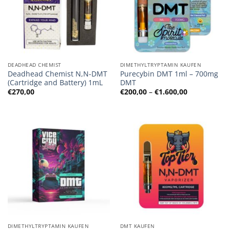
DEADHEAD CHEMIST
DIMETHYLTRYPTAMIN KAUFEN
Deadhead Chemist N,N-DMT
Purecybin DMT 1ml – 700mg
(Cartridge and Battery) 1mL
DMT
Preisspanne
€
270,00
€
200,00
–
€
1.600,00
€200,00
bis
€1.600,00
DIMETHYLTRYPTAMIN KAUFEN
DMT KAUFEN