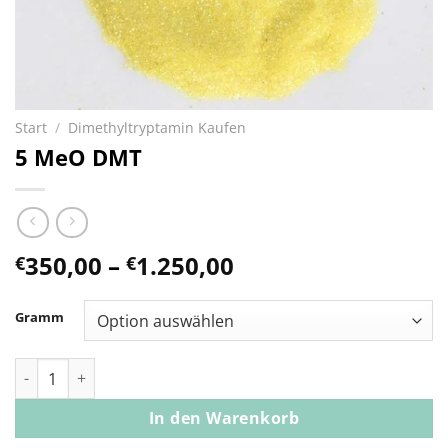
Start
/
Dimethyltryptamin Kaufen
5 MeO DMT
Preisspanne:
350,00
–
1.250,00
€
€
€350,00
bis
Gramm
€1.250,00
5 MeO DMT Menge
In den Warenkorb