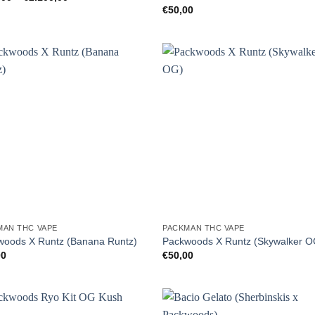
€150,00
€
50,00
bis
€2.100,00
MAN THC VAPE
PACKMAN THC VAPE
woods X Runtz (Banana Runtz)
Packwoods X Runtz (Skywalker O
00
€
50,00