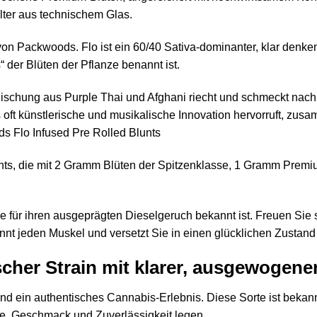
ilter aus technischem Glas.
 von Packwoods. Flo ist ein 60/40 Sativa-dominanter, klar denke
 der Blüten der Pflanze benannt ist.
schung aus Purple Thai und Afghani riecht und schmeckt nach E
oft künstlerische und musikalische Innovation hervorruft, zusa
 Flo Infused Pre Rolled Blunts
unts, die mit 2 Gramm Blüten der Spitzenklasse, 1 Gramm Premi
 für ihren ausgeprägten Dieselgeruch bekannt ist. Freuen Sie s
nnt jeden Muskel und versetzt Sie in einen glücklichen Zustan
cher Strain mit klarer, ausgewogene
nd ein authentisches Cannabis-Erlebnis. Diese Sorte ist bekannt 
e, Geschmack und Zuverlässigkeit legen.