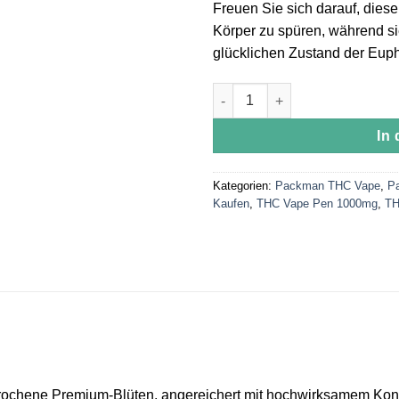
Freuen Sie sich darauf, dies
Körper zu spüren, während si
glücklichen Zustand der Eupho
Packwoods Flo Menge
In
Kategorien:
Packman THC Vape
,
P
Kaufen
,
THC Vape Pen 1000mg
,
TH
chene Premium-Blüten, angereichert mit hochwirksamem Konzent