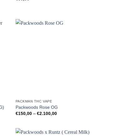
PACKMAN THC VAPE
G)
Packwoods Rose OG
Preisspanne:
€
150,00
–
€
2.100,00
€150,00
bis
€2.100,00