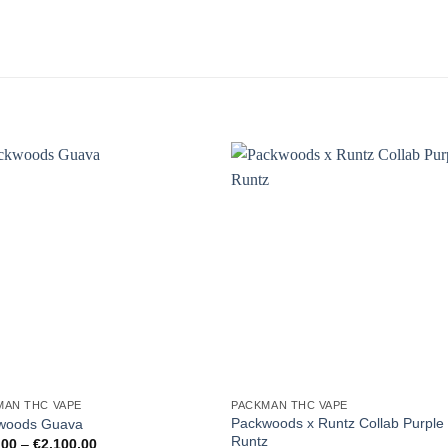
MAN THC VAPE
PACKMAN THC VAPE
Packwoods x Runtz Collab Purple
woods Guava
Runtz
Preisspanne:
,00
–
€
2.100,00