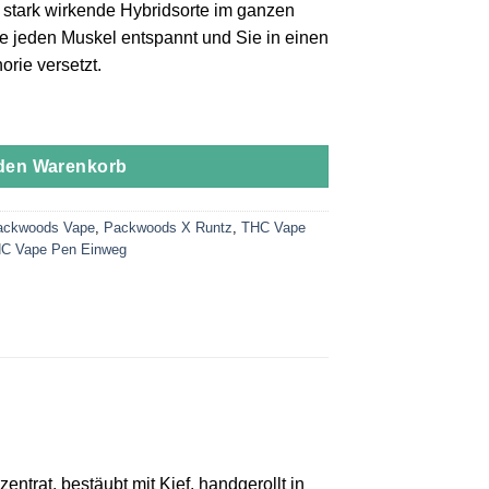
e stark wirkende Hybridsorte im ganzen
e jeden Muskel entspannt und Sie in einen
rie versetzt.
 den Warenkorb
ackwoods Vape
,
Packwoods X Runtz
,
THC Vape
C Vape Pen Einweg
rat, bestäubt mit Kief, handgerollt in