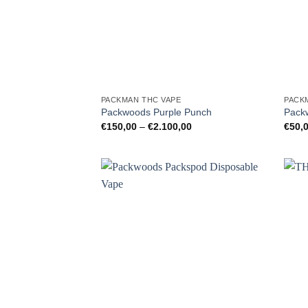
PACKMAN THC VAPE
PACK
Packwoods Purple Punch
Pack
Preisspanne:
€
150,00
–
€
2.100,00
€
50,
€150,00
bis
€2.100,00