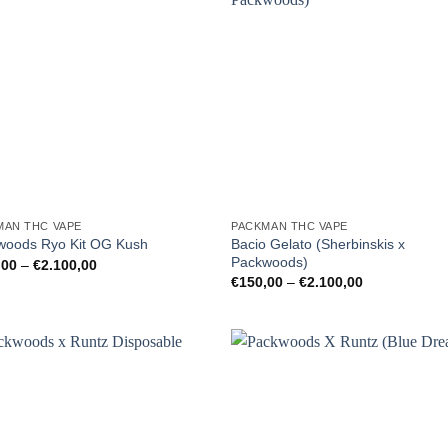
MAN THC VAPE
PACKMAN THC VAPE
Bacio Gelato (Sherbinskis x
woods Ryo Kit OG Kush
Packwoods)
Preisspanne:
,00
–
€
2.100,00
€150,00
Preisspanne:
€
150,00
–
€
2.100,00
bis
€150,00
€2.100,00
bis
€2.100,00