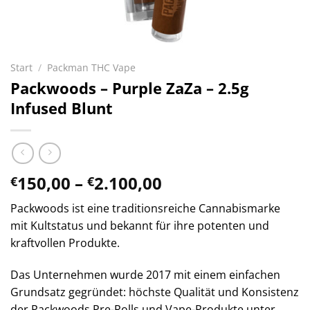
Start
/
Packman THC Vape
Packwoods – Purple ZaZa – 2.5g
Infused Blunt
Preisspanne:
150,00
–
2.100,00
€
€
€150,00
Packwoods ist eine traditionsreiche Cannabismarke
bis
mit Kultstatus und bekannt für ihre potenten und
€2.100,00
kraftvollen Produkte.
Das Unternehmen wurde 2017 mit einem einfachen
Grundsatz gegründet: höchste Qualität und Konsistenz
der Packwoods Pre-Rolls und Vape-Produkte unter