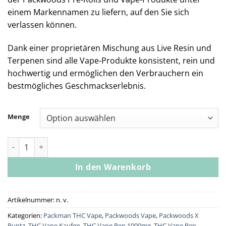
einem Markennamen zu liefern, auf den Sie sich
verlassen können.
Dank einer proprietären Mischung aus Live Resin und
Terpenen sind alle Vape-Produkte konsistent, rein und
hochwertig und ermöglichen den Verbrauchern ein
bestmögliches Geschmackserlebnis.
Menge
Packwoods – Purple ZaZa – 2.5g Infused Blunt Menge
In den Warenkorb
Artikelnummer:
n. v.
Kategorien:
Packman THC Vape
,
Packwoods Vape
,
Packwoods X
Runtz
,
THC Vape Kaufen
,
THC Vape Pen 1000mg
,
THC Vape Pen