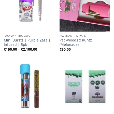
PACKMAN THC VAPE
PACKMAN THC VAPE
Mini Bursts | Purple Zaza |
Packwoods x Runtz
Infused | 5pk
(Melonade)
Preisspanne:
€
150,00
–
€
2.100,00
€
50,00
€150,00
bis
€2.100,00