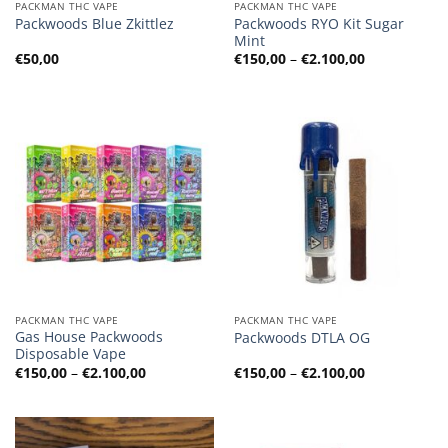
PACKMAN THC VAPE
PACKMAN THC VAPE
Packwoods RYO Kit Sugar
Packwoods Blue Zkittlez
Mint
Preisspanne
€
50,00
€
150,00
–
€
2.100,00
€150,00
bis
€2.100,00
PACKMAN THC VAPE
PACKMAN THC VAPE
Gas House Packwoods
Packwoods DTLA OG
Disposable Vape
Preisspanne:
Preisspanne
€
150,00
–
€
2.100,00
€
150,00
–
€
2.100,00
€150,00
€150,00
bis
bis
€2.100,00
€2.100,00