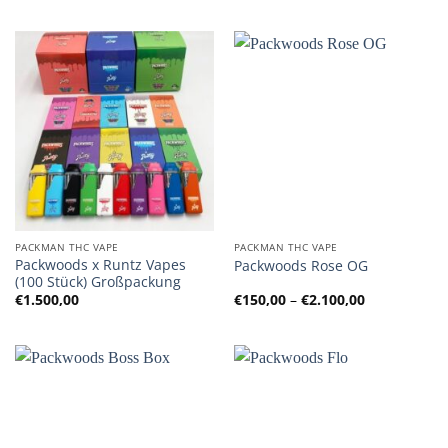
bis
bis
€2.100,00
€2.100,00
PACKMAN THC VAPE
PACKMAN THC VAPE
Packwoods x Runtz Vapes
Packwoods Rose OG
(100 Stück) Großpackung
Preisspanne
€
1.500,00
€
150,00
–
€
2.100,00
€150,00
bis
€2.100,00