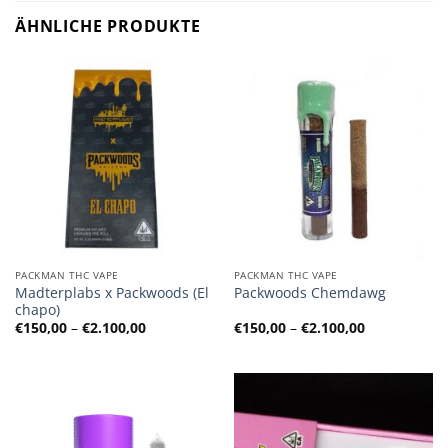
ÄHNLICHE PRODUKTE
PACKMAN THC VAPE
PACKMAN THC VAPE
Madterplabs x Packwoods (El
Packwoods Chemdawg
chapo)
Preisspanne:
Preisspanne
€
150,00
–
€
2.100,00
€
150,00
–
€
2.100,00
€150,00
€150,00
bis
bis
€2.100,00
€2.100,00