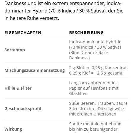
Dankness und ist ein extrem entspannender, Indica-
dominanter Hybrid (70 % Indica / 30 % Sativa), der Sie
in heitere Ruhe versetzt.
EIGENSCHAFTEN
BESCHREIBUNG
Indica-dominante Hybride
(70 % Indica / 30 % Sativa)
Sortentyp
(Blue Dream × Rare
Dankness)
2 g Blüten, 0,25 g Konzentrat,
Mischungszusammensetzung
0,25 g Kief = ~2,5 g gesamt
Langsam abbrennendes
Hülle & Filter
Papier auf Hanfbasis mit
Glasfilter
Süße Beeren, Trauben, saure
Geschmacksprofil
Zitrusfrüchte, Dieselgewürz
mit erdigen Untertönen
Sanfte mentale Anhebung
Wirkung
bis hin zu beruhigender,