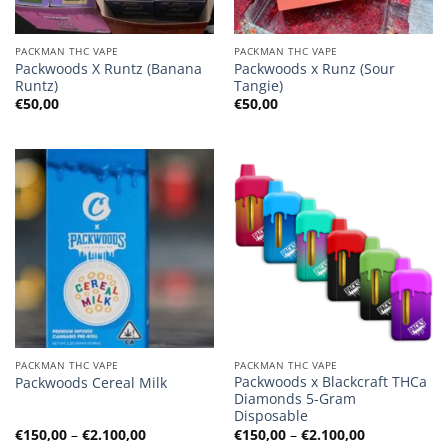
PACKMAN THC VAPE
PACKMAN THC VAPE
Packwoods X Runtz (Banana
Packwoods x Runz (Sour
Runtz)
Tangie)
€
50,00
€
50,00
PACKMAN THC VAPE
PACKMAN THC VAPE
Packwoods x Blackcraft THCa
Packwoods Cereal Milk
Diamonds 5-Gram
Disposable
Preisspanne:
Preisspanne
€
150,00
–
€
2.100,00
€
150,00
–
€
2.100,00
€150,00
€150,00