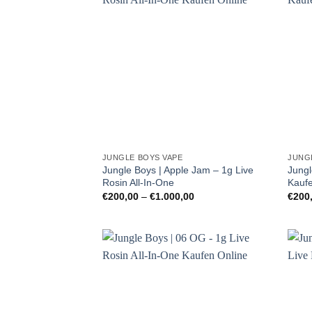
JUNGLE BOYS VAPE
JUNG
Jungle Boys | Apple Jam – 1g Live
Jungl
Rosin All-In-One
Kauf
Preisspanne:
€
200,00
–
€
1.000,00
€
200
€200,00
bis
€1.000,00