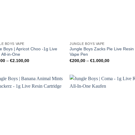
LE BOYS VAPE
JUNGLE BOYS VAPE
e Boys | Apricot Choo -1g Live
Jungle Boys Zacks Pie Live Resin
 All-in-One
Vape Pen
Preisspanne:
Preisspanne:
,00
–
€
2.100,00
€
200,00
–
€
1.000,00
€150,00
€200,00
bis
bis
€2.100,00
€1.000,00