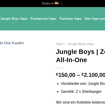
Deutsch
Jungle Boys Vape
Packwoods Vape
Packman Vape
Dmt Vape pe
Start
/
Jungle Boys Vape
Jungle Boys | Z
All-In-One
150,00
–
2.100,0
€
€
Verarbeitet von: Jungle B
Genetik: Z x Sherbanger
Wir sind ein Kollektiv leidens