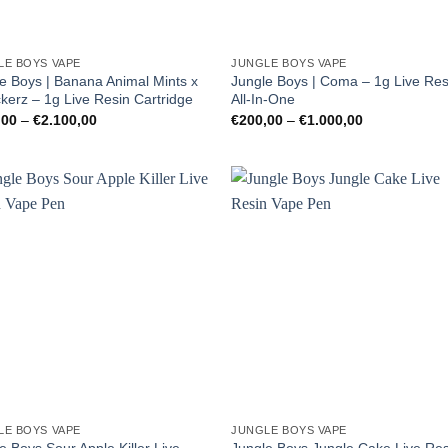
LE BOYS VAPE
JUNGLE BOYS VAPE
e Boys | Banana Animal Mints x
Jungle Boys | Coma – 1g Live Res
erz – 1g Live Resin Cartridge
All-In-One
Preisspanne:
Preisspanne:
,00
–
€
2.100,00
€
200,00
–
€
1.000,00
€150,00
€200,00
bis
bis
€2.100,00
€1.000,00
LE BOYS VAPE
JUNGLE BOYS VAPE