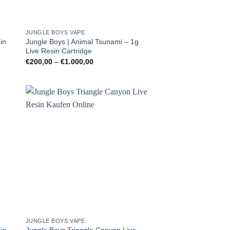
JUNGLE BOYS VAPE
in
Jungle Boys | Animal Tsunami – 1g
Live Resin Cartridge
Preisspanne:
€
200,00
–
€
1.000,00
€200,00
bis
€1.000,00
JUNGLE BOYS VAPE