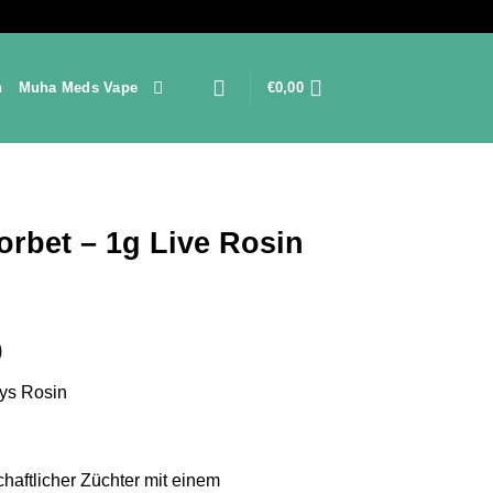
n
Muha Meds Vape
€
0,00
orbet – 1g Live Rosin
Preisspanne:
0
€150,00
oys Rosin
bis
€2.100,00
chaftlicher Züchter mit einem