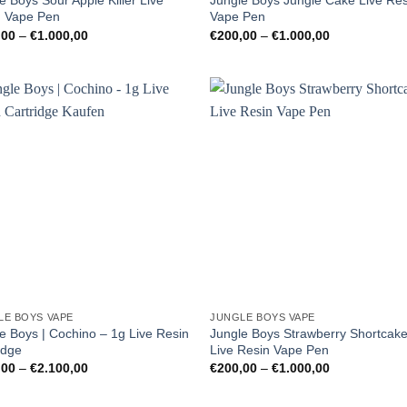
e Boys Sour Apple Killer Live
Jungle Boys Jungle Cake Live Res
n Vape Pen
Vape Pen
Preisspanne:
Preisspanne:
,00
–
€
1.000,00
€
200,00
–
€
1.000,00
€200,00
€200,00
bis
bis
€1.000,00
€1.000,00
LE BOYS VAPE
JUNGLE BOYS VAPE
e Boys | Cochino – 1g Live Resin
Jungle Boys Strawberry Shortcak
idge
Live Resin Vape Pen
Preisspanne:
Preisspanne:
,00
–
€
2.100,00
€
200,00
–
€
1.000,00
€150,00
€200,00
bis
bis
€2.100,00
€1.000,00