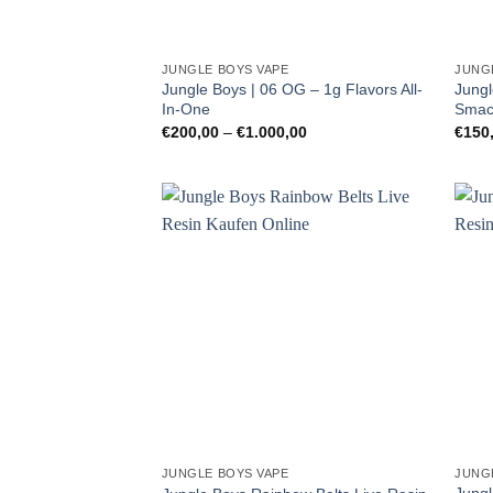
JUNGLE BOYS VAPE
JUNG
Jungle Boys | 06 OG – 1g Flavors All-
Jungl
In-One
Smack
Preisspanne:
€
200,00
–
€
1.000,00
€
150
€200,00
bis
€1.000,00
JUNGLE BOYS VAPE
JUNG