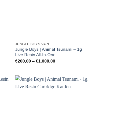
JUNGLE BOYS VAPE
Jungle Boys | Animal Tsunami – 1g
Live Resin All-In-One
Preisspanne:
€
200,00
–
€
1.000,00
€200,00
bis
€1.000,00