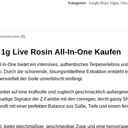
Kategorien:
Jungle Boys Vape
,
Unca
zensionen (0)
 1g Live Rosin All-In-One Kaufen
l-In-One bietet ein intensives, authentisches Terpenerlebnis un
 Durch die schonende, lösungsmittelfreie Extraktion entsteht e
envielfalt der Sorte unverfälscht einfängt.
Zorbet auf eine kraftvolle und zugleich geschmacklich außerge
nartige Signatur der Z-Familie mit den cremigen, leicht gassy S
rofil mit einer perfekten Balance aus Süße, Tiefe und einem fe
eit, bietet gleichmäßige, geschmeidige Züge und eine hervorrage