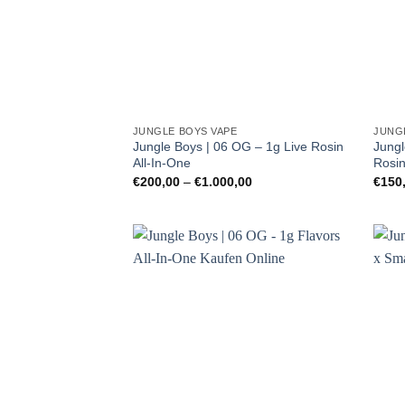
JUNGLE BOYS VAPE
JUNG
Jungle Boys | 06 OG – 1g Live Rosin
Jungl
All-In-One
Rosin
Preisspanne:
€
200,00
–
€
1.000,00
€
150
€200,00
bis
€1.000,00