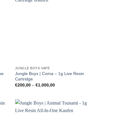
JUNGLE BOYS VAPE
pe
Jungle Boys | Coma – 1g Live Resin
Cartridge
Preisspanne:
€
200,00
–
€
1.000,00
€200,00
bis
€1.000,00