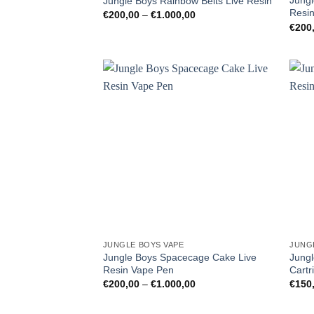
Jungl
Jungle Boys Rainbow Belts Live Resin
Resi
Preisspanne:
€
200,00
–
€
1.000,00
€200,00
€
200
bis
€1.000,00
JUNGLE BOYS VAPE
JUNG
Jungle Boys Spacecage Cake Live
Jungl
Resin Vape Pen
Cartr
Preisspanne:
€
200,00
–
€
1.000,00
€
150
€200,00
bis
€1.000,00