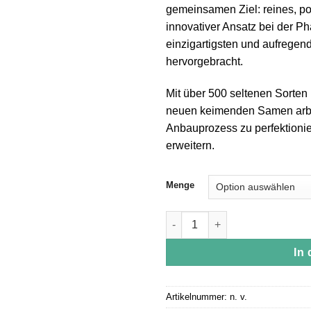
gemeinsamen Ziel: reines, p
innovativer Ansatz bei der Ph
einzigartigsten und aufregen
hervorgebracht.
Mit über 500 seltenen Sorten 
neuen keimenden Samen arbe
Anbauprozess zu perfektioni
erweitern.
Menge
Jungle Boys | Zorbet - 1g Liv
In
Artikelnummer:
n. v.