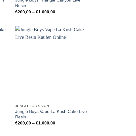
in
Jungle Boys Triangle Canyon Live
Resin
Preisspanne:
€
200,00
–
€
1.000,00
€200,00
bis
€1.000,00
JUNGLE BOYS VAPE
e
Jungle Boys Vape La Kush Cake Live
Resin
Preisspanne:
€
200,00
–
€
1.000,00
€200,00
bis
€1.000,00