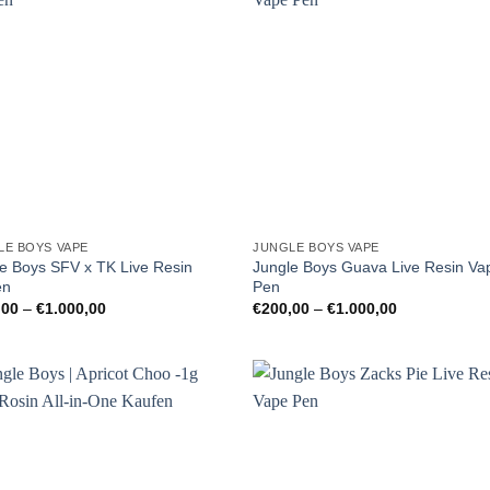
LE BOYS VAPE
JUNGLE BOYS VAPE
e Boys SFV x TK Live Resin
Jungle Boys Guava Live Resin Va
en
Pen
Preisspanne:
Preisspanne:
,00
–
€
1.000,00
€
200,00
–
€
1.000,00
€200,00
€200,00
bis
bis
€1.000,00
€1.000,00