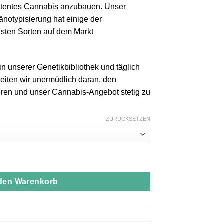
otentes Cannabis anzubauen. Unser
änotypisierung hat einige der
dsten Sorten auf dem Markt
in unserer Genetikbibliothek und täglich
iten wir unermüdlich daran, den
eren und unser Cannabis-Angebot stetig zu
ZURÜCKSETZEN
e Rosin All-In-One Menge
 den Warenkorb