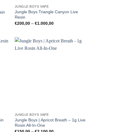
JUNGLE BOYS VAPE
Jungle Boys Triangle Canyon Live
sin
Resin
Preisspanne:
€
200,00
–
€
1.000,00
€200,00
bis
€1.000,00
JUNGLE BOYS VAPE
in
Jungle Boys | Apricot Breath – 1g Live
Rosin All-In-One
Preisspanne:
€
150,00
–
€
2.100,00