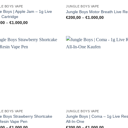
LE BOYS VAPE
JUNGLE BOYS VAPE
e Boys | Apple Jam – 1g Live
Jungle Boys Motor Breath Live Re
 Cartridge
Preisspanne:
€
200,00
–
€
1.000,00
€200,00
Preisspanne:
,00
–
€
1.000,00
bis
€200,00
€1.000,00
bis
€1.000,00
LE BOYS VAPE
JUNGLE BOYS VAPE
e Boys Strawberry Shortcake
Jungle Boys | Coma – 1g Live Res
Resin Vape Pen
All-In-One
Preisspanne:
Preisspanne:
,00
–
€
1.000,00
€
200,00
–
€
1.000,00