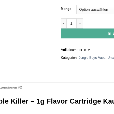
Menge
Jungle Boys | Sour Apple Kille
In
Artikelnummer:
n. v.
Kategorien:
Jungle Boys Vape
,
Unca
zensionen (0)
le Killer – 1g Flavor Cartridge Ka