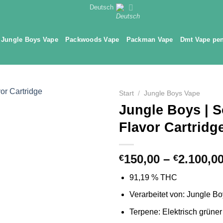
Deutsch
Jungle Boys Vape
Packwoods Vape
Packman Vape
Dmt Vape pe
Start
/
Jungle Boys Vape
Jungle Boys | S
Flavor Cartridg
150,00
–
2.100,0
€
€
91,19 % THC
Verarbeitet von: Jungle B
Terpene: Elektrisch grüner