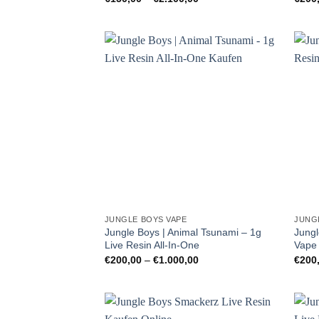
€150,00
bis
€2.100,00
JUNGLE BOYS VAPE
JUNG
Jungle Boys | Animal Tsunami – 1g
Jungl
Live Resin All-In-One
Vape
Preisspanne:
€
200,00
–
€
1.000,00
€
200
€200,00
bis
€1.000,00