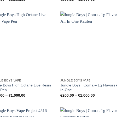
€200,00
€200,00
bis
bis
€1.000,00
€1.000,00
LE BOYS VAPE
JUNGLE BOYS VAPE
e Boys High Octane Live Resin
Jungle Boys | Coma – 1g Flavors A
 Pen
In-One
Preisspanne:
Preisspanne:
,00
–
€
1.000,00
€
200,00
–
€
1.000,00
€200,00
€200,00
bis
bis
€1.000,00
€1.000,00