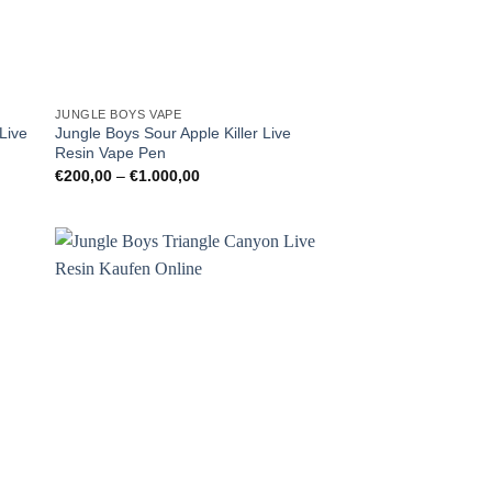
JUNGLE BOYS VAPE
Live
Jungle Boys Sour Apple Killer Live
Resin Vape Pen
Preisspanne:
€
200,00
–
€
1.000,00
€200,00
bis
€1.000,00