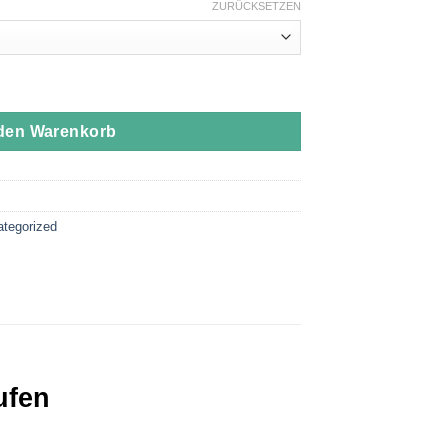
ZURÜCKSETZEN
r - 1g Flavor Cartridge Menge
 den Warenkorb
tegorized
ufen