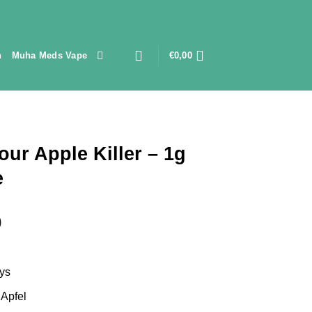
n
Muha Meds Vape
€
0,00
our Apple Killer – 1g
e
Preisspanne:
0
€150,00
bis
€2.100,00
oys
 Apfel