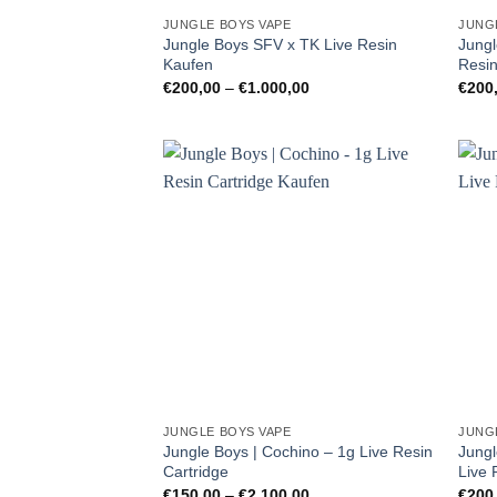
JUNGLE BOYS VAPE
JUNG
Jungle Boys SFV x TK Live Resin
Jungl
Kaufen
Resin
Preisspanne:
€
200,00
–
€
1.000,00
€
200
€200,00
bis
€1.000,00
JUNGLE BOYS VAPE
JUNG
Jungle Boys | Cochino – 1g Live Resin
Jungl
Cartridge
Live 
Preisspanne:
€
150,00
–
€
2.100,00
€
200