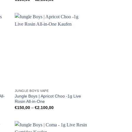
€150,00
bis
€2.100,00
JUNGLE BOYS VAPE
ll-
Jungle Boys | Apricot Choo -1g Live
Rosin All-in-One
Preisspanne:
€
150,00
–
€
2.100,00
€150,00
bis
€2.100,00