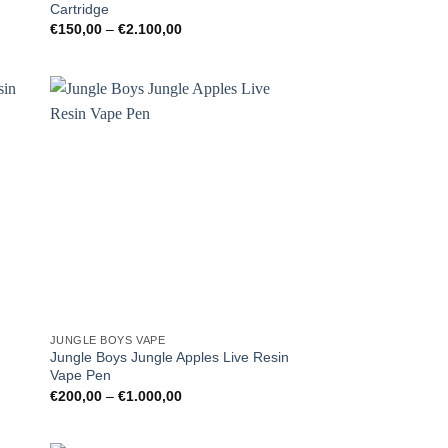
Cartridge
Preisspanne:
€
150,00
–
€
2.100,00
€150,00
bis
€2.100,00
JUNGLE BOYS VAPE
Jungle Boys Jungle Apples Live Resin
Vape Pen
Preisspanne:
€
200,00
–
€
1.000,00
€200,00
bis
€1.000,00