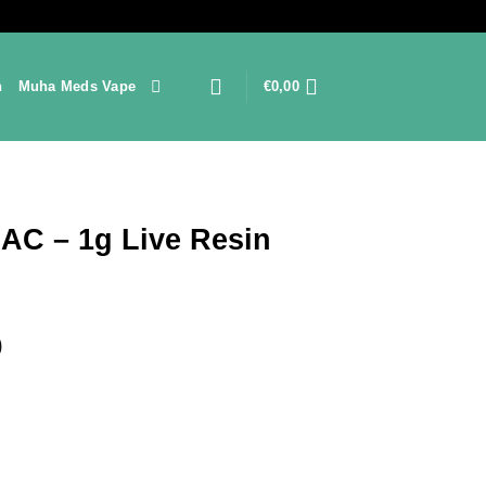
n
Muha Meds Vape
€
0,00
AC – 1g Live Resin
Preisspanne:
0
€150,00
bis
€2.100,00