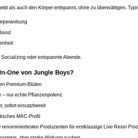
hebt als auch den Körper entspannt, ohne zu überwältigen. Typi
rperwirkung
Boost
enheit
, Socializing oder entspannte Abende.
-In-One von Jungle Boys?
nen Premium-Blüten
ne – nur echte Pflanzenpotenz
, sofort einsatzbereit
ntisches MAC-Profil
r renommiertesten Produzenten für erstklassige Live Resin Pro
gewogene, aber starke Wirkung suchen