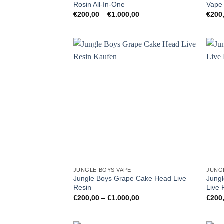
Rosin All-In-One
Vape
Preisspanne:
€
200,00
–
€
1.000,00
€
200
€200,00
bis
€1.000,00
JUNGLE BOYS VAPE
JUNG
Jungle Boys Grape Cake Head Live
Jungl
Resin
Live 
Preisspanne:
€
200,00
–
€
1.000,00
€
200
€200,00
bis
€1.000,00