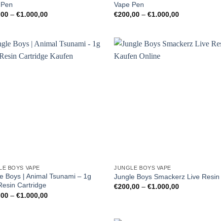
 Pen
Vape Pen
Preisspanne:
Preisspanne:
,00
–
€
1.000,00
€
200,00
–
€
1.000,00
€200,00
€200,00
bis
bis
€1.000,00
€1.000,00
LE BOYS VAPE
JUNGLE BOYS VAPE
e Boys | Animal Tsunami – 1g
Jungle Boys Smackerz Live Resin
Resin Cartridge
Preisspanne:
€
200,00
–
€
1.000,00
€200,00
Preisspanne:
,00
–
€
1.000,00
bis
€200,00
€1.000,00
bis
€1.000,00