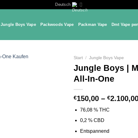
Deutsch
Jungle Boys Vape
Packwoods Vape
Packman Vape
Dmt Vape pe
Start
/
Jungle Boys Vape
Jungle Boys | M
All-In-One
150,00
–
2.100,0
€
€
76,08 % THC
0,2 % CBD
Entspannend