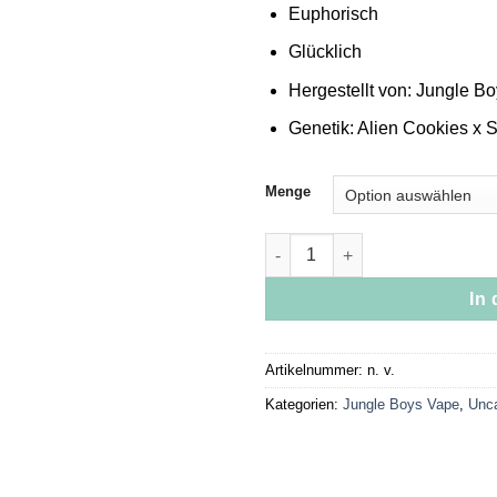
Euphorisch
Glücklich
Hergestellt von: Jungle B
Genetik: Alien Cookies x S
Menge
Jungle Boys | MAC - 1g Live R
In
Artikelnummer:
n. v.
Kategorien:
Jungle Boys Vape
,
Unca