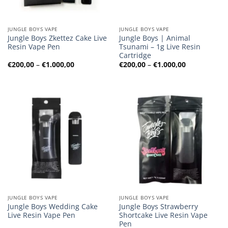
JUNGLE BOYS VAPE
JUNGLE BOYS VAPE
Jungle Boys Zkettez Cake Live
Jungle Boys | Animal
Resin Vape Pen
Tsunami – 1g Live Resin
Cartridge
Preisspanne:
Preisspanne
€
200,00
–
€
1.000,00
€
200,00
–
€
1.000,00
€200,00
€200,00
bis
bis
€1.000,00
€1.000,00
JUNGLE BOYS VAPE
JUNGLE BOYS VAPE
Jungle Boys Wedding Cake
Jungle Boys Strawberry
Live Resin Vape Pen
Shortcake Live Resin Vape
Pen