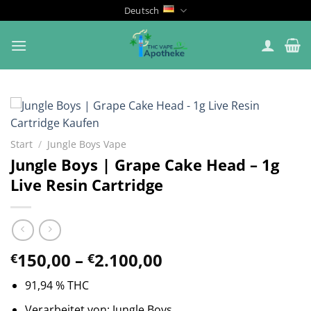
Zum
Deutsch
Inhalt
springen
Start
/
Jungle Boys Vape
Jungle Boys | Grape Cake Head – 1g
Live Resin Cartridge
Preisspanne:
150,00
–
2.100,00
€
€
€150,00
91,94 % THC
bis
€2.100,00
Verarbeitet von: Jungle Boys