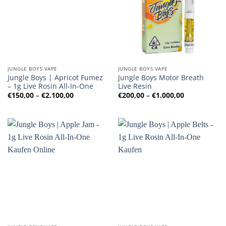
JUNGLE BOYS VAPE
JUNGLE BOYS VAPE
Jungle Boys | Apricot Fumez
Jungle Boys Motor Breath
– 1g Live Rosin All-In-One
Live Resin
Preisspanne:
Preisspanne
€
150,00
–
€
2.100,00
€
200,00
–
€
1.000,00
€150,00
€200,00
bis
bis
€2.100,00
€1.000,00