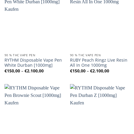
90 % THC VAPE PEN
90 % THC VAPE PEN
RYTHM Disposable Vape Pen
RUBY Peach Ringz Live Resin
White Durban [1000mg]
All In One 1000mg
Preisspanne:
Preisspanne
€
150,00
–
€
2.100,00
€
150,00
–
€
2.100,00
€150,00
€150,00
bis
bis
€2.100,00
€2.100,00