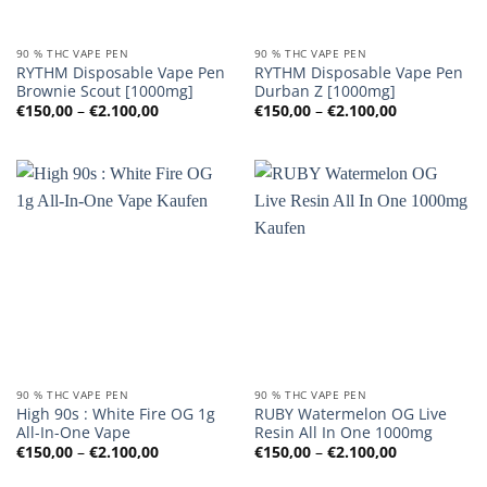
90 % THC VAPE PEN
90 % THC VAPE PEN
RYTHM Disposable Vape Pen
RYTHM Disposable Vape Pen
Brownie Scout [1000mg]
Durban Z [1000mg]
Preisspanne:
Preisspanne
€
150,00
–
€
2.100,00
€
150,00
–
€
2.100,00
€150,00
€150,00
bis
bis
€2.100,00
€2.100,00
90 % THC VAPE PEN
90 % THC VAPE PEN
High 90s : White Fire OG 1g
RUBY Watermelon OG Live
All-In-One Vape
Resin All In One 1000mg
Preisspanne:
Preisspanne
€
150,00
–
€
2.100,00
€
150,00
–
€
2.100,00
€150,00
€150,00
bis
bis