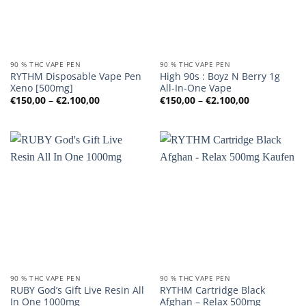
90 % THC VAPE PEN
90 % THC VAPE PEN
RYTHM Disposable Vape Pen
High 90s : Boyz N Berry 1g
Xeno [500mg]
All-In-One Vape
Preisspanne:
Preisspanne
€
150,00
–
€
2.100,00
€
150,00
–
€
2.100,00
€150,00
€150,00
bis
bis
€2.100,00
€2.100,00
90 % THC VAPE PEN
90 % THC VAPE PEN
RUBY God’s Gift Live Resin All
RYTHM Cartridge Black
In One 1000mg
Afghan – Relax 500mg