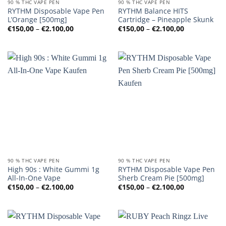
90 % THC VAPE PEN
90 % THC VAPE PEN
RYTHM Disposable Vape Pen
RYTHM Balance HITS
L’Orange [500mg]
Cartridge – Pineapple Skunk
Preisspanne:
Preisspanne
€
150,00
–
€
2.100,00
€
150,00
–
€
2.100,00
€150,00
€150,00
bis
bis
€2.100,00
€2.100,00
90 % THC VAPE PEN
90 % THC VAPE PEN
High 90s : White Gummi 1g
RYTHM Disposable Vape Pen
All-In-One Vape
Sherb Cream Pie [500mg]
Preisspanne:
Preisspanne
€
150,00
–
€
2.100,00
€
150,00
–
€
2.100,00
€150,00
€150,00
bis
bis
€2.100,00
€2.100,00