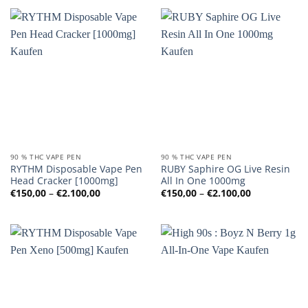
90 % THC VAPE PEN
90 % THC VAPE PEN
RYTHM Disposable Vape Pen
RUBY Saphire OG Live Resin
Head Cracker [1000mg]
All In One 1000mg
Preisspanne:
Preisspanne
€
150,00
–
€
2.100,00
€
150,00
–
€
2.100,00
€150,00
€150,00
bis
bis
€2.100,00
€2.100,00