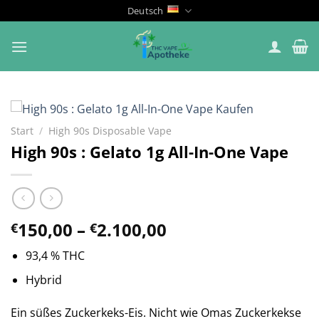
Zum
Deutsch
Inhalt
springen
Start
/
High 90s Disposable Vape
High 90s : Gelato 1g All-In-One Vape
Preisspanne:
150,00
–
2.100,00
€
€
€150,00
93,4 % THC
bis
€2.100,00
Hybrid
Ein süßes Zuckerkeks-Eis. Nicht wie Omas Zuckerkekse