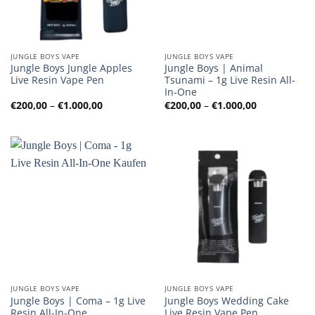
JUNGLE BOYS VAPE
JUNGLE BOYS VAPE
Jungle Boys Jungle Apples
Jungle Boys | Animal
Live Resin Vape Pen
Tsunami – 1g Live Resin All-
In-One
Preisspanne:
Preisspanne
€
200,00
–
€
1.000,00
€
200,00
–
€
1.000,00
€200,00
€200,00
bis
bis
€1.000,00
€1.000,00
JUNGLE BOYS VAPE
JUNGLE BOYS VAPE
Jungle Boys | Coma – 1g Live
Jungle Boys Wedding Cake
Resin All-In-One
Live Resin Vape Pen