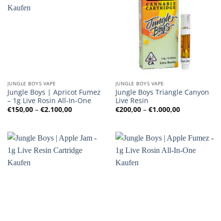
JUNGLE BOYS VAPE
JUNGLE BOYS VAPE
Jungle Boys | Apricot Fumez
Jungle Boys Triangle Canyon
– 1g Live Rosin All-In-One
Live Resin
Preisspanne:
Preisspanne
€
150,00
–
€
2.100,00
€
200,00
–
€
1.000,00
€150,00
€200,00
bis
bis
€2.100,00
€1.000,00