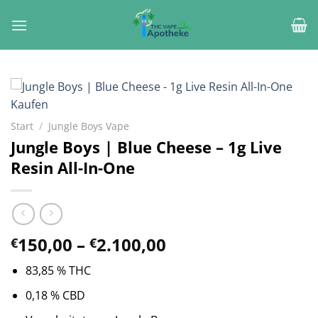
Zum
Inhalt
springen
Start
/
Jungle Boys Vape
Jungle Boys | Blue Cheese – 1g Live
Resin All-In-One
Preisspanne:
150,00
–
2.100,00
€
€
€150,00
83,85 % THC
bis
€2.100,00
0,18 % CBD