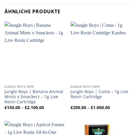
ÄHNLICHE PRODUKTE
JUNGLE BOYS VAPE
JUNGLE BOYS VAPE
Jungle Boys | Banana Animal
Jungle Boys | Coma – 1g Live
Mints x Smackerz – 1g Live
Resin Cartridge
Resin Cartridge
Preisspanne:
Preisspanne
€
150,00
–
€
2.100,00
€
200,00
–
€
1.000,00
€150,00
€200,00
bis
bis
€2.100,00
€1.000,00