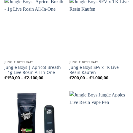
JUNGLE BOYS VAPE
JUNGLE BOYS VAPE
Jungle Boys | Apricot Breath
Jungle Boys SFV x TK Live
– 1g Live Rosin All-In-One
Resin Kaufen
Preisspanne:
Preisspanne
€
150,00
–
€
2.100,00
€
200,00
–
€
1.000,00
€150,00
€200,00
bis
bis
€2.100,00
€1.000,00