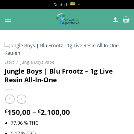
Zum
Deutsch
Inhalt
springen
Start
/
Jungle Boys Vape
Jungle Boys | Blu Frootz – 1g Live
Resin All-In-One
Preisspanne:
150,00
–
2.100,00
€
€
€150,00
77,96 % THC
bis
€2.100,00
0,17 % CBD