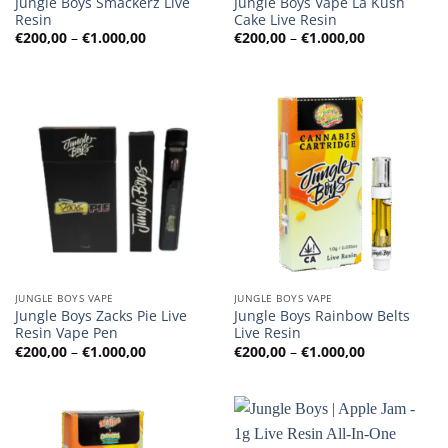
Jungle Boys Smackerz Live
Jungle Boys Vape La Kush
Resin
Cake Live Resin
Preisspanne:
Preisspanne
€
200,00
–
€
1.000,00
€
200,00
–
€
1.000,00
€200,00
€200,00
bis
bis
€1.000,00
€1.000,00
JUNGLE BOYS VAPE
JUNGLE BOYS VAPE
Jungle Boys Zacks Pie Live
Jungle Boys Rainbow Belts
Resin Vape Pen
Live Resin
Preisspanne:
Preisspanne
€
200,00
–
€
1.000,00
€
200,00
–
€
1.000,00
€200,00
€200,00
bis
bis
€1.000,00
€1.000,00