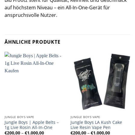
Blu Frootz steht für Qualität, Reinheit und Geschmack
auf höchstem Niveau – ein All-In-One-Gerät für
anspruchsvolle Nutzer.
ÄHNLICHE PRODUKTE
JUNGLE BOYS VAPE
JUNGLE BOYS VAPE
Jungle Boys | Apple Belts –
Jungle Boys LA Kush Cake
1g Live Rosin All-In-One
Live Resin Vape Pen
Preisspanne:
Preisspanne
€
200,00
–
€
1.000,00
€
200,00
–
€
1.000,00