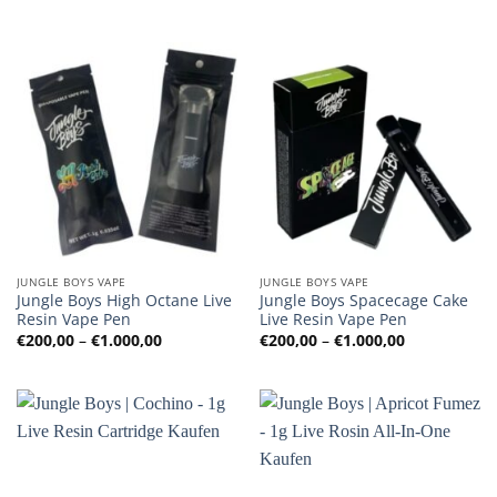
€200,00
€200,00
bis
bis
€1.000,00
€1.000,00
JUNGLE BOYS VAPE
JUNGLE BOYS VAPE
Jungle Boys High Octane Live
Jungle Boys Spacecage Cake
Resin Vape Pen
Live Resin Vape Pen
Preisspanne:
Preisspanne
€
200,00
–
€
1.000,00
€
200,00
–
€
1.000,00
€200,00
€200,00
bis
bis
€1.000,00
€1.000,00